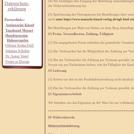
(4) Wir bestätigen den Eingang der Bestellung schnellstmögli
Datenschutz-
die Widerrufsbelehrung bei.
erklärung
(5) Speicherung des Vertragstextes bei Bestellungen über unse
Partnerlinks:
auch
unter https://www.manuela-kinzel-verlag.de/agb.html ei
Antiquariat Kinzel
Bei Bestellungen per Mail von Seiten wo kein Shop hinterlegt 
Tanzhund Mozart
§3 Preise, Versandkosten, Zahlung, Fälligkeit
Hundepension
Hohenstaufen
(1) Die angegebenen Preise enthalten die gesetzliche Umsatzs
Offener KulturTreff
Johanna Schober
(2) Der Verbraucher hat die Möglichkeit der Zahlung per Vo
Dr. Anton Vogel
(3) Hat der Verbraucher die Zahlung per Vorkasse gewählt, so 
Ferien in Dessau
Soweit wir per Nachnahme liefern, tritt die Fälligkeit der Kau
§4 Lieferung
(1) Sofern wir dies in der Produktbeschreibung nicht deutlich
(2) Hat der Verbraucher die Zahlung per Vorkasse gewählt, s
§5 Eigentumsvorbehalt
Wir behalten uns das Eigentum an der Ware bis zur vollständi
***********************************************
§6 Widerrufsrecht
Widerrufsbelehrung