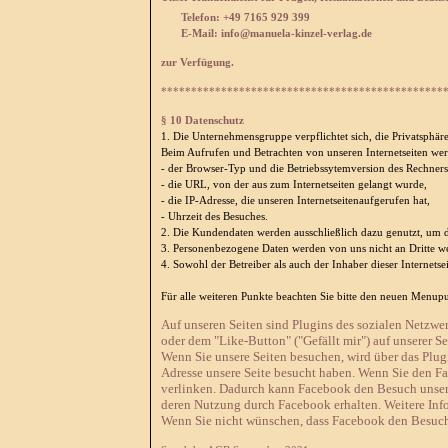
Telefon: +49 7165 929 399
E-Mail:
info@manuela-kinzel-verlag.de
zur Verfügung.
***********************************************
§ 10 Datenschutz
1. Die Unternehmensgruppe verpflichtet sich, die Privatsphär
Beim Aufrufen und Betrachten von unseren Internetseiten wer
- der Browser-Typ und die
Betriebssytemversion
des Rechners,
- die URL, von der aus zum Internetseiten gelangt wurde,
- die
IP-Adresse
, die unseren
Internetseitenaufgerufen
hat,
- Uhrzeit des Besuches.
2. Die Kundendaten werden ausschließlich dazu genutzt, um 
3. Personenbezogene Daten werden von uns nicht an Dritte w
4. Sowohl der Betreiber als auch der Inhaber dieser Internetsei
Für alle weiteren Punkte beachten Sie bitte den neuen Menupu
Auf unseren Seiten sind Plugins des sozialen Netzw
oder dem "Like-Button" ("Gefällt mir") auf unserer S
Wenn Sie unsere Seiten besuchen, wird über das Plug
Adresse unsere Seite besucht haben. Wenn Sie den F
verlinken. Dadurch kann Facebook den Besuch unserer
deren Nutzung durch Facebook erhalten. Weitere Info
Wenn Sie nicht wünschen, dass Facebook den Besuch 