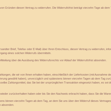
 Gründen diesen Vertrag zu widerrufen. Die Widerrufsfrist beträgt vierzehn Tage ab dem Tag
versandter Brief, Telefax oder E-Mail) über Ihren Entschluss, diesen Vertrag zu widerrufen, 
ingang eines solchen Widerrufs übermitteln.
 Mitteilung über die Ausübung des Widerrufsrechts vor Ablauf der Widerrufsfrist absenden.
ahlungen, die wir von Ihnen erhalten haben, einschließlich der Lieferkosten (mit Ausnahme de
eferung gewählt haben), unverzüglich und spätestens binnen vierzehn Tagen ab dem Tag zurüc
elbe Zahlungsmittel, das Sie bei der ursprünglichen Transaktion eingesetzt haben, es sei d
 wieder zurückerhalten haben oder bis Sie den Nachweis erbracht haben, dass Sie die Waren
tens binnen vierzehn Tagen ab dem Tag, an dem Sie uns über den Widerruf dieses Vertrages 
en absenden.