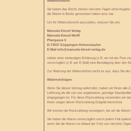
Widerrufsrecht
Sie haben das Recht, binnen vierzehn Tagen ohne Angabe von
die Waren in Besitz genommen haben bzw. hat.
Um Ihr Widerrufsrecht auszuüben, müssen Sie uns
Manuela Kinzel Verlag
Manuela
Kinzel-Wolff
Pfarrgasse
5
D-73037
Göppingen-Hohenstaufen
E-Mail
info@manuela-kinzel-verlag.de
mittels einer eindeutigen Erklärung (z.B. ein mit der Post 
unverzüglich (z.B. per E-Mail) eine Bestätigung über den E
Zur Wahrung der Widerrufsfrist reicht es aus, dass Sie die
Widerrufsfolgen
Wenn Sie diesen Vertrag widerrufen, haben wir Ihnen alle Z
Lieferung als die von uns angebotene, günstige Standardli
eingegangen ist. Für diese Rückzahlung verwenden wir dass
Ihnen wegen dieser Rückzahlung Entgelte berechnet.
Wir können die Rückzahlung verweigern, bis wir die Waren
Sie haben die Waren unverzüglich und in jedem Fall spätes
wenn Sie die Waren vor Ablauf der Frist von vierzehn Tag