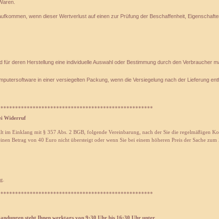
 Waren.
aufkommen, wenn dieser Wertverlust auf einen zur Prüfung der Beschaffenheit, Eigenschaf
und für deren Herstellung eine individuelle Auswahl oder Bestimmung durch den Verbraucher m
putersoftware in einer versiegelten Packung, wenn die Versiegelung nach der Lieferung ent
*****************************************************
ei Widerruf
lt im Einklang mit § 357 Abs. 2 BGB, folgende Vereinbarung, nach der Sie die regelmäßigen Kos
nen Betrag von 40 Euro nicht übersteigt oder wenn Sie bei einem höheren Preis der Sache zum Z
g.
*****************************************************
andungen steht Ihnen werktags von 9:30 Uhr bis 16:30 Uhr unter