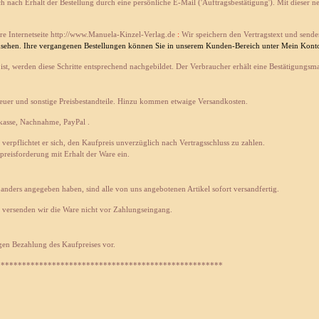
ch nach Erhalt der Bestellung durch eine persönliche E-Mail ('Auftragsbestätigung'). Mit dieser 
re Internetseite http://www.Manuela-Kinzel-
Verlag.de
:
Wir speichern den Vertragstext und sende
nsehen. Ihre vergangenen Bestellungen können Sie in unserem Kunden-Bereich unter Mein Konto
ist, werden diese Schritte entsprechend nachgebildet. Der Verbraucher erhält eine Bestätigungsm
teuer und sonstige Preisbestandteile. Hinzu kommen etwaige Versandkosten.
rkasse, Nachnahme,
PayPal
.
verpflichtet er sich, den Kaufpreis unverzüglich nach Vertragsschluss zu zahlen.
fpreisforderung mit Erhalt der Ware ein.
 anders angegeben haben, sind alle von uns angebotenen Artikel sofort versandfertig.
o versenden wir die Ware nicht vor Zahlungseingang.
gen Bezahlung des Kaufpreises vor.
*****************************************************