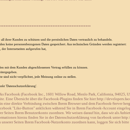
*****************************************************
e all ihrer Kunden zu schützen und die persönlichen Daten vertraulich zu behandeln.
den keine personenbezogenen Daten gespeichert. Aus technischen Gründen werden registriert:
 der Internetseiten aufgerufen hat,
den mit dem Kunden abgeschlossenen Vertrag erfüllen zu können.
eitergegeben.
te sind nicht verpflichtet, jede Meinung online zu stellen.
nkt 'Datenschutzerklärung'.
erks Facebook (Facebook Inc., 1601 Willow Road, Menlo Park, California, 94025, 
eite. Eine Übersicht über die Facebook-Plugins finden Sie hier:http://developers.f
in eine direkte Verbindung zwischen Ihrem Browser und dem Facebook-Server hergest
acebook "Like-Button" anklicken während Sie in Ihrem Facebook-Account eingeloggt
 Seiten Ihrem Benutzerkonto zuordnen. Wir weisen darauf hin, dass wir als Anbiet
rmationen hierzu finden Sie in der Datenschutzerklärung von facebook unter http
unserer Seiten Ihrem Facebook-Nutzerkonto zuordnen kann, loggen Sie sich bitte