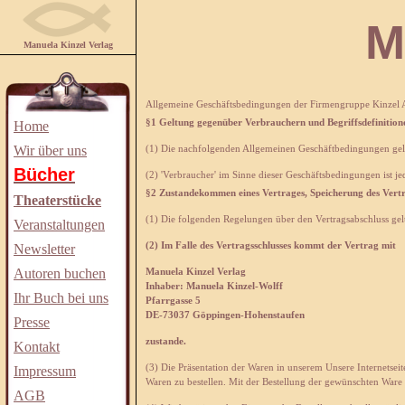
Manuela
Manuela Kinzel Verlag
Allgemeine Geschäftsbedingungen der Firmengruppe Kinzel
§1 Geltung gegenüber Verbrauchern und Begriffsdefinition
Home
Wir über uns
(1) Die nachfolgenden Allgemeinen Geschäftbedingungen gelte
Bücher
(2) 'Verbraucher' im Sinne dieser Geschäftsbedingungen ist j
§2 Zustandekommen eines Vertrages, Speicherung des Vertr
Theaterstücke
(1) Die folgenden Regelungen über den Vertragsabschluss gelt
Veranstaltungen
(2) Im Falle des Vertragsschlusses kommt der Vertrag mit
Newsletter
Autoren buchen
Manuela Kinzel Verlag
Inhaber: Manuela
Kinzel-Wolff
Ihr Buch bei uns
Pfarrgasse
5
DE-73037
Göppingen-Hohenstaufen
Presse
zustande.
Kontakt
(3) Die Präsentation der Waren in unserem Unsere Internetse
Impressum
Waren zu bestellen. Mit der Bestellung der gewünschten Ware 
AGB