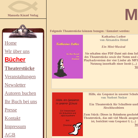
Manuela
Manuela Kinzel Verlag
Folgende Theaterstücke können bezogen / lizenziert werden:
Katharina Luther
von Alexandra Hetzel
Home
Ein Mini-Musical
Wir über uns
Sie erhalten eine PDF-Datei mit dem In
des Theaterstücks sowie der Noten und 
Bücher
Playbackversion der vier Lieder als MP3
Nutzung innerhalb einer Instit (...)
We
Theaterstücke
Veranstaltungen
Newsletter
Autoren buchen
Hilfe, ein Gespenst in unserer Schul
von Norbert Necker
Ihr Buch bei uns
Ein Theaterstück für
Schulfeste und
Abschlussfeiern
Presse
Zum Stück
: Dieses in Reimform geschri
Kontakt
Theaterstück, das mit viel Musik ausgest
ist, berichtet vom Gespenst G (...)
We
Impressum
AGB