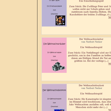
Ein
Einschulungsspiel
Zum Stück
: Die Zwillinge Peter und J
wollen nicht zur Schule gehen und
stattdessen nach Amerika fliehen. Di
Kuscheltiere der beiden Zwillinge, d (.
We
Der Weihnachtsräuber
von Norbert Necker
Ein
Weihnachtsspiel
Zum Stück
: Ein Notfallengel wird zur 
geschickt, um in den Familien zu helfen
denen am Heiligen Abend die Not a
größten ist. Bei der vorliege (...)
We
Der Weihnachtsboykott
von Norbert Necker
Ein
Weihnachtsspiel
Zum Stück
: Die Katastrophe ist eingetre
im Himmel wird beschlossen, dass die
Jahr Weihnachten ausfallen soll, weil 
Menschen nicht mehr der (...)
We