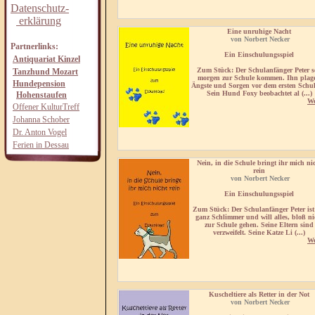
Datenschutz-
erklärung
Eine unruhige Nacht
von Norbert Necker
Partnerlinks:
Ein
Einschulungsspiel
Antiquariat Kinzel
Zum Stück
: Der Schulanfänger Peter s
Tanzhund Mozart
morgen zur Schule kommen. Ihn plag
Hundepension
Ängste und Sorgen vor dem ersten Schul
Sein Hund Foxy beobachtet al (...)
Hohenstaufen
We
Offener KulturTreff
Johanna Schober
Dr. Anton Vogel
Ferien in Dessau
Nein, in die Schule bringt ihr mich ni
rein
von Norbert Necker
Ein
Einschulungsspiel
Zum Stück
: Der Schulanfänger Peter ist
ganz Schlimmer und will alles, bloß ni
zur Schule gehen. Seine Eltern sind
verzweifelt. Seine Katze Li (...)
We
Kuscheltiere als Retter in der Not
von Norbert Necker