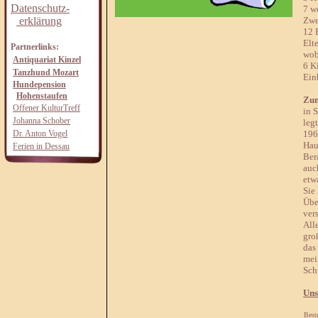
Datenschutz-
7 w
erklärung
Zwe
12 
Elt
Partnerlinks:
wob
Antiquariat Kinzel
6 K
Tanzhund Mozart
Ein
Hundepension
Hohenstaufen
Zum
Offener KulturTreff
in 
Johanna Schober
leg
Dr. Anton Vogel
196
Hau
Ferien in Dessau
Ber
auc
etw
Sie 
Übe
ver
All
gro
das
mei
Sch
Uns
Best