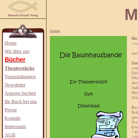
Manuela
Manuela Kinzel Verlag
Zurück
Die
Home
von
Wir über uns
nac
Bücher
Zum
Theaterstücke
vom
Ere
Veranstaltungen
Wie
abe
Newsletter
Auß
Mit
Autoren buchen
Sch
Ihr Buch bei uns
Es 
Presse
Rek
spr
Kontakt
Tex
Impressum
Erw
7 K
AGB
3 H