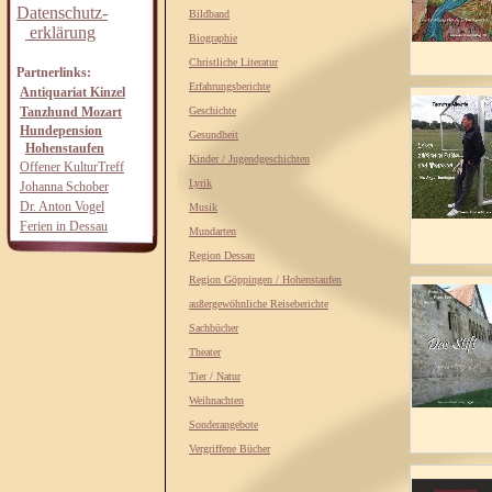
Datenschutz-
Bildband
erklärung
Biographie
Christliche Literatur
Partnerlinks:
Erfahrungsberichte
Antiquariat Kinzel
Tanzhund Mozart
Geschichte
Hundepension
Gesundheit
Hohenstaufen
Kinder / Jugendgeschichten
Offener KulturTreff
Lyrik
Johanna Schober
Dr. Anton Vogel
Musik
Ferien in Dessau
Mundarten
Region Dessau
Region Göppingen / Hohenstaufen
außergewöhnliche Reiseberichte
Sachbücher
Theater
Tier / Natur
Weihnachten
Sonderangebote
Vergriffene Bücher