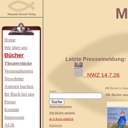
Manuela
Manuela Kinzel Verlag
Home
Wir über uns
Bücher
Letzte Pressemeldung:
Theaterstücke
Veranstaltungen
NWZ 14.7.26
Newsletter
Autoren buchen
292
Bücher in Kate
Suche:
Ihr Buch bei uns
Alle Bücher anz
Presse
Neuerscheinungen
Kontakt
Alle Bücher anzeigen
Impressum
als E-Book erhältlich
AGB
Belletristik