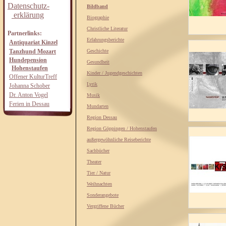
Datenschutz-
Bildband
erklärung
Biographie
Christliche Literatur
Partnerlinks:
Erfahrungsberichte
Antiquariat Kinzel
Tanzhund Mozart
Geschichte
Hundepension
Gesundheit
Hohenstaufen
Kinder / Jugendgeschichten
Offener KulturTreff
Lyrik
Johanna Schober
Dr. Anton Vogel
Musik
Ferien in Dessau
Mundarten
Region Dessau
Region Göppingen / Hohenstaufen
außergewöhnliche Reiseberichte
Sachbücher
Theater
Tier / Natur
Weihnachten
Sonderangebote
Vergriffene Bücher