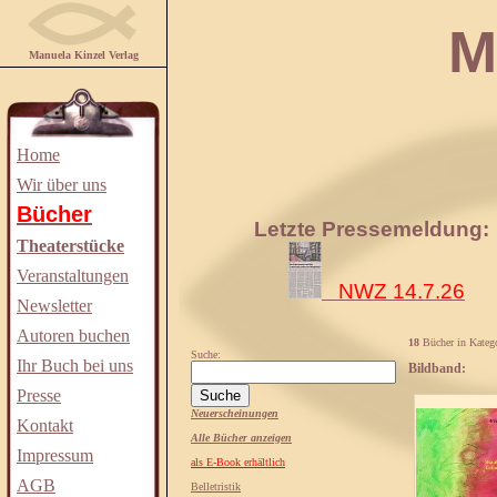
Manuela
Manuela Kinzel Verlag
Home
Wir über uns
Bücher
Letzte Pressemeldung:
Theaterstücke
Veranstaltungen
NWZ 14.7.26
Newsletter
Autoren buchen
18
Bücher in Katego
Suche:
Ihr Buch bei uns
Bildband:
Presse
Neuerscheinungen
Kontakt
Alle Bücher anzeigen
Impressum
als E-Book erhältlich
AGB
Belletristik