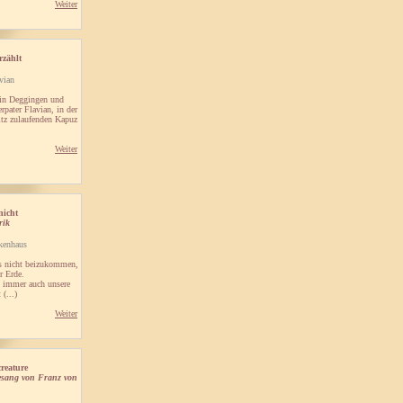
Weiter
rzählt
vian
 in Deggingen und
ater Flavian, in der
itz zulaufenden Kapuz
Weiter
nicht
rik
kenhaus
ns nicht beizukommen,
r Erde.
t immer auch unsere
(...)
Weiter
creature
esang von Franz von