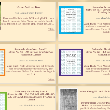
Wie im Apfel der Kern
Steinmale, die t
Steine Nr. 451 - 550 au
Friedhof i
von Caritas Führer, Fuehrer
Dass eine Kindheit in der DDR auch glücklich sein
von Max-Frie
konnte, wenn der Vater Pfarrer war und die Familie
nicht mit dem Staat konform ging, erfährt der Les (...)
Zum Buch
: Viele Mensc
nach noch unentdeckter o
Weiter
unerschlossener Kultur. S
in and (
Steinmale, die trösten; Band 2
Steinmale, die tr
Steine Nr. 101 - 218 auf dem israelitischen
Steine Nr. 341 - 450 au
Friedhof in Dessau
Friedhof i
von Max-Friedrich Hahn
von Max-Frie
Zum Buch
: Viele Menschen sind auf der Suche
Zum Buch
: Viele Mensch
nach noch unentdeckter oder entdeckter, aber
nach noch unentdeckter o
unerschlossener Kultur. Sie reisen in der Regel in
unerschlossener Kultur. S
and (...)
in and (
Weiter
Steinmale, die trösten; Band 6
Luther, Georg III. und die R
Steine Nr. 551 – 634, 636, 640, 643, 647, 649,
650, 650 A auf dem israelitischen Friedhof in
von Max-Friedri
Dessau
Der langjährige Dessauer
Pfa
von Max-Friedrich Hahn
Hahn
hat in dieser Broschür
geschichtliche Abhandlung übe