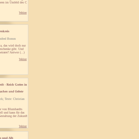
oren im Umfeld des C
Weiter
eskreis
Manfred Bomm
a, das wird doch nur
Geschenke gibt. Und
iratet? Antwor (...)
Weiter
dt - Reich Gottes in
rachen und Gebete
ck; Texte: Christian
r von Blumhardts
ell und kann für das
Gestaltung der Zukunft
Weiter
ls und Alb