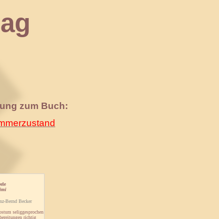
ag
nung zum Buch:
merzustand
ele
imi
nz-Bernd Becker
ostum seliggesprochen
ereitungen richtig