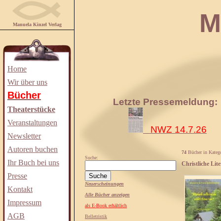
Manuela
Manuela Kinzel Verlag
Home
Wir über uns
Bücher
Letzte Pressemeldung:
Theaterstücke
Veranstaltungen
NWZ 14.7.26
Newsletter
Autoren buchen
74
Bücher in Katego
Suche:
Ihr Buch bei uns
Christliche Lite
Presse
Neuerscheinungen
Kontakt
Alle Bücher anzeigen
Impressum
als E-Book erhältlich
AGB
Belletristik