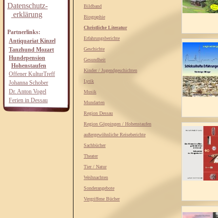
Datenschutz-
Bildband
erklärung
Biographie
Christliche Literatur
Partnerlinks:
Erfahrungsberichte
Antiquariat Kinzel
Tanzhund Mozart
Geschichte
Hundepension
Gesundheit
Hohenstaufen
Kinder / Jugendgeschichten
Offener KulturTreff
Lyrik
Johanna Schober
Dr. Anton Vogel
Musik
Ferien in Dessau
Mundarten
Region Dessau
Region Göppingen / Hohenstaufen
außergewöhnliche Reiseberichte
Sachbücher
Theater
Tier / Natur
Weihnachten
Sonderangebote
Vergriffene Bücher