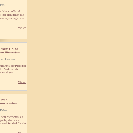
intz
s Hintz erzählt die
, der sich gegen die
assungszwänge seine
Weiter
Herzens Grund
 das Kirchenjahr
ner, Huebner
ammlung der Predigten
den Verfasser die
verkündigen.
.)
Weiter
Kirche
euer schützen
 Kabat
t dem Menschen als
uelle, aber auch im
er und Symbol für die