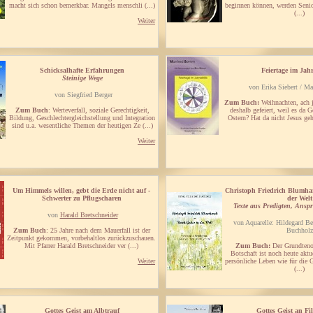
macht sich schon bemerkbar. Mangels menschli (...)
beginnen können, werden Seni
(...)
Weiter
Schicksalhafte Erfahrungen
Feiertage im Jahr
Steinige Wege
von Erika Siebert / 
von Siegfried Berger
Zum Buch:
Weihnachten, ach j
Zum Buch
: Werteverfall, soziale Gerechtigkeit,
deshalb gefeiert, weil es da 
Bildung, Geschlechtergleichstellung und Integration
Ostern? Hat da nicht Jesus gehe
sind u.a. wesentliche Themen der heutigen Ze (...)
Weiter
Um Himmels willen, gebt die Erde nicht auf -
Christoph Friedrich Blumhar
Schwerter zu Pflugscharen
der Welt
Texte aus Predigten, Ansp
von
Harald Bretschneider
von Aquarelle: Hildegard Be
Zum Buch
: 25 Jahre nach dem Mauerfall ist der
Buchholz
Zeitpunkt gekommen, vorbehaltlos zurückzuschauen.
Mit Pfarrer Harald Bretschneider ver (...)
Zum Buch:
Der Grundteno
Botschaft ist noch heute aktu
Weiter
persönliche Leben wie für die 
(...)
Gottes Geist am Albtrauf
Gottes Geist an Fi