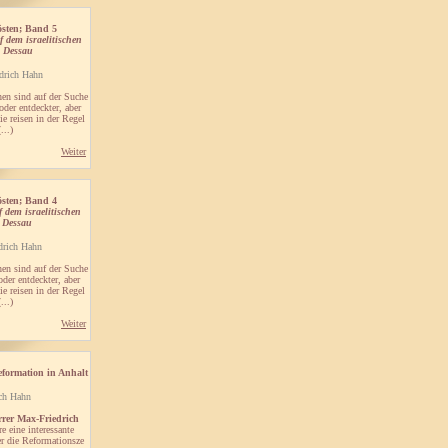
rösten; Band 5
f dem israelitischen
n Dessau
drich Hahn
hen sind auf der Suche
der entdeckter, aber
ie reisen in der Regel
...)
Weiter
östen; Band 4
f dem israelitischen
n Dessau
drich Hahn
en sind auf der Suche
der entdeckter, aber
ie reisen in der Regel
...)
Weiter
eformation in Anhalt
ch Hahn
rrer Max-Friedrich
e eine interessante
r die Reformationsze