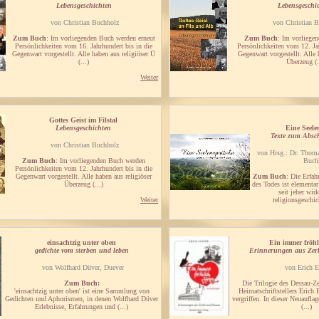
Lebensgeschichten
Lebensgeschi
von Christian Buchholz
von Christian B
Zum Buch
: Im vorliegenden Buch werden erneut
Zum Buch
: Im vorliege
Persönlichkeiten vom 16. Jahrhundert bis in die
Persönlichkeiten vom 12. Jah
Gegenwart vorgestellt. Alle haben aus religiöser Ü
Gegenwart vorgestellt. Alle 
(...)
Überzeug (.
Weiter
Gottes Geist im Filstal
Lebensgeschichten
Eine Seele
Texte zum Absc
von Christian Buchholz
von Hrsg.: Dr. Thom
Zum Buch
: Im vorliegenden Buch werden
Buch
Persönlichkeiten vom 12. Jahrhundert bis in die
Gegenwart vorgestellt. Alle haben aus religiöser
Zum Buch
: Die Erfah
Überzeug (...)
des Todes ist elementar
seit jeher wir
Weiter
religionsgeschich
einsachtzig unter oben
Ein immer fröhl
gedichte vom sterben und leben
Erinnerungen aus Zer
von Wolfhard Düver, Duever
von Erich E
Zum Buch:
Die Trilogie des Dessau-Ze
'einsachtzig unter oben' ist eine Sammlung von
Heimatschriftstellers Erich 
Gedichten und Aphorismen, in denen Wolfhard Düver
vergriffen. In dieser Neuauflag
Erlebnisse, Erfahrungen und (...)
(...)