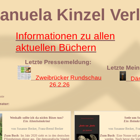
 Kinzel Verl
Informationen zu allen
aktuellen Büchern
Letzte Pressemeldung:
Letzte Mei
Zweibrücker Rundschau
Däm
26.2.26
rie
ratur:
Weshalb sollte ich da nichts Böses tun?
Seele um Se
Ein Altenheimkrimi
Ein Heimkr
von Susanne Becker, Franz-Bernd Becker
von Susanne Becker, Fra
Zum Buch
: Im Jahr 2020 sieht es in den deutschen
Zum Buch
: Eine Nonne soll p
Pflegeheimen düster aus. Der demografische Wandel
werden. Noch bevor die Vorb