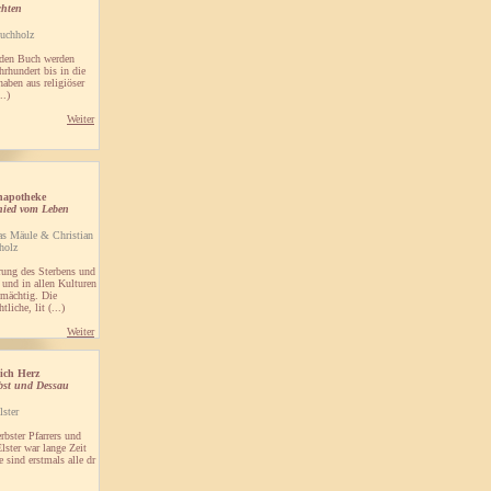
chten
uchholz
nden Buch werden
rhundert bis in die
haben aus religiöser
..)
Weiter
napotheke
hied vom Leben
as Mäule & Christian
holz
rung des Sterbens und
 und in allen Kulturen
kmächtig. Die
tliche, lit (...)
Weiter
ich Herz
bst und Dessau
lster
rbster Pfarrers und
Elster war lange Zeit
e sind erstmals alle dr