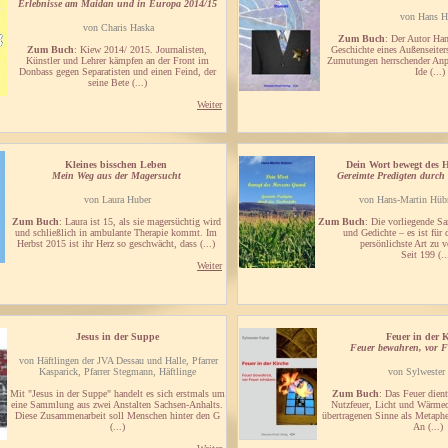
Erlebnisse am Maidan und in Europa 2014/15
von Hans H
von Charis Haska
Zum Buch
: Der Autor Han
Zum Buch
: Kiew 2014/ 2015. Journalisten,
Geschichte eines Außenseiters
Künstler und Lehrer kämpfen an der Front im
Zumutungen herrschender Anp
Donbass gegen Separatisten und einen Feind, der
Ide (...)
seine Bete (...)
Weiter
Kleines bisschen Leben
Dein Wort bewegt des 
Mein Weg aus der Magersucht
Gereimte Predigten durch
von Laura Huber
von Hans-Martin Hüb
Zum Buch
: Laura ist 15, als sie magersüchtig wird
Zum Buch
: Die vorliegende S
und schließlich in ambulante Therapie kommt. Im
und Gedichte – es ist für 
Herbst 2015 ist ihr Herz so geschwächt, dass (...)
persönlichste Art zu 
Seit 199 (..
Weiter
Jesus in der Suppe
Feuer in der 
Feuer bewahren, vor F
von Häftlingen der JVA Dessau und Halle, Pfarrer
Kasparick, Pfarrer Stegmann, Häftlinge
von Sylwester
Mit "Jesus in der Suppe" handelt es sich erstmals um
Zum Buch
: Das Feuer dien
eine Sammlung aus zwei Anstalten Sachsen-Anhalts.
Nutzfeuer, Licht und Wärmeq
Diese Zusammenarbeit soll Menschen hinter den G
übertragenen Sinne als Metaph
(...)
An (...)