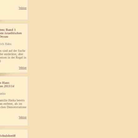
Weiter
sten; Band 1
dem israelitischen
Dessau
rich Hahn
n sind auf der Suche
er entdeckter, aber
reisen in der Regel in
)
Weiter
as Haus
an 2013/14
aska
Familie Haska bereits
 entfernt, als im
ichen Demonstratione
Weiter
Schulsheriff