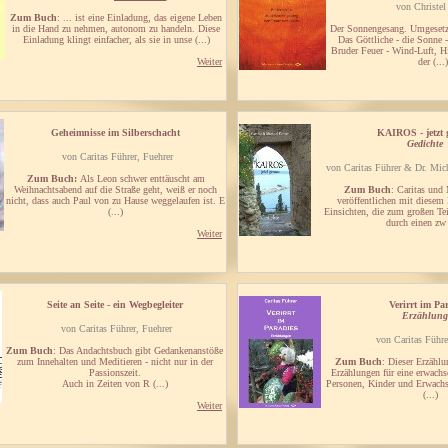
von Christel
Zum Buch
: ... ist eine Einladung, das eigene Leben
in die Hand zu nehmen, autonom zu handeln. Diese
Der Sonnengesang. Umgesetzt 
Einladung klingt einfacher, als sie in unse (...)
Das Göttliche - die Sonne 
Bruder Feuer - Wind-Luft, H
Weiter
der (...)
Geheimnisse im Silberschacht
KAIROS - jetzt 
Gedichte
von Caritas Führer, Fuehrer
von Caritas Führer & Dr. Mich
Zum Buch:
Als Leon schwer enttäuscht am
Weihnachtsabend auf die Straße geht, weiß er noch
Zum Buch
: Caritas und
nicht, dass auch Paul von zu Hause weggelaufen ist. E
veröffentlichen mit diesem 
(...)
Einsichten, die zum großen T
durch einen zw 
Weiter
Seite an Seite - ein Wegbegleiter
Verirrt im Pa
Erzählung
von Caritas Führer, Fuehrer
von Caritas Führe
Zum Buch
: Das Andachtsbuch gibt Gedankenanstöße
zum Innehalten und Meditieren - nicht nur in der
Zum Buch
: Dieser Erzählu
Passionszeit.
Erzählungen für eine erwachs
Auch in Zeiten von R (...)
Personen, Kinder und Erwachs
(...)
Weiter