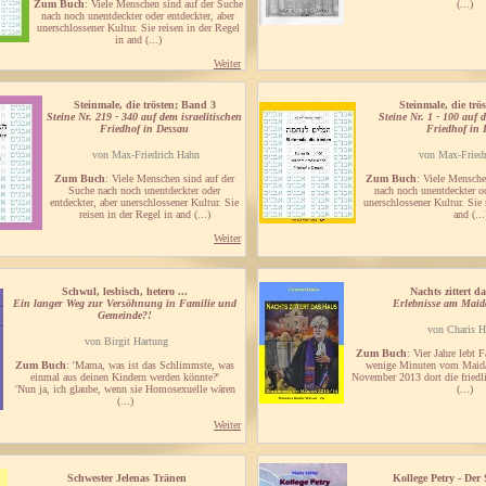
Zum Buch
: Viele Menschen sind auf der Suche
(...)
nach noch unentdeckter oder entdeckter, aber
unerschlossener Kultur. Sie reisen in der Regel
in and (...)
Weiter
Steinmale, die trösten; Band 3
Steinmale, die trö
Steine Nr. 219 - 340 auf dem israelitischen
Steine Nr. 1 - 100 auf 
Friedhof in Dessau
Friedhof in 
von Max-Friedrich Hahn
von Max-Fried
Zum Buch
: Viele Menschen sind auf der
Zum Buch
: Viele Mensche
Suche nach noch unentdeckter oder
nach noch unentdeckter od
entdeckter, aber unerschlossener Kultur. Sie
unerschlossener Kultur. Sie 
reisen in der Regel in and (...)
and (...
Weiter
Schwul, lesbisch, hetero ...
Nachts zittert d
Ein langer Weg zur Versöhnung in Familie und
Erlebnisse am Maid
Gemeinde?!
von Charis H
von Birgit Hartung
Zum Buch
: Vier Jahre lebt 
Zum Buch
: 'Mama, was ist das Schlimmste, was
wenige Minuten vom Maidan
einmal aus deinen Kindern werden könnte?'
November 2013 dort die friedl
'Nun ja, ich glaube, wenn sie Homosexuelle wären
(...)
(...)
Weiter
Schwester Jelenas Tränen
Kollege Petry - Der 