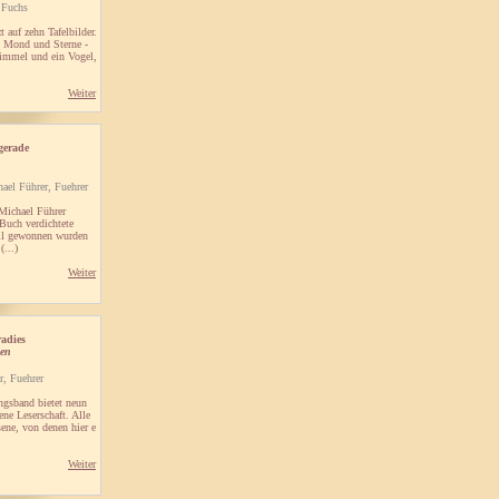
 Fuchs
auf zehn Tafelbilder.
- Mond und Sterne -
immel und ein Vogel,
Weiter
gerade
ael Führer, Fuehrer
 Michael Führer
Buch verdichtete
eil gewonnen wurden
(...)
Weiter
radies
en
r, Fuehrer
ngsband bietet neun
ene Leserschaft. Alle
ene, von denen hier e
Weiter