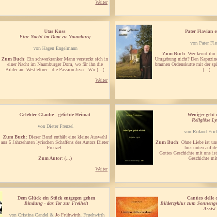
Weiter
Utas Kuss
Pater Flavian e
Eine Nacht im Dom zu Naumburg
von Pater Fla
von Hagen Engelmann
Zum Buch
: Wer kennt ihn
Zum Buch
: Ein schwerkranker Mann versteckt sich in
Umgebung nicht? Den Kapuzinerp
einer Nacht im Naumburger Dom, wo für ihn die
braunen Ordenskutte mit der sp
Bilder am Westlettner - die Passion Jesu - Wir (...)
(...)
Weiter
Gelebter Glaube - geliebte Heimat
Weniger geht 
Religiöse Ly
von Dieter Frenzel
von Roland Fric
Zum Buch
: Dieser Band enthält eine kleine Auswahl
aus 5 Jahrzehnten lyrischen Schaffens des Autors Dieter
Zum Buch
: Ohne Liebe ist u
Frenzel.
hier unten auf de
Gottes Geschichte mit uns is
Zum Autor
: (...)
Geschichte mit 
Weiter
Dem Glück ein Stück entgegen gehen
Cantico delle 
Bindung - das Tor zur Freiheit
Bilderzyklus zum Sonneng
Assisi
von Cristina Candel &
Jo Frühwirth
, Fruehwirth