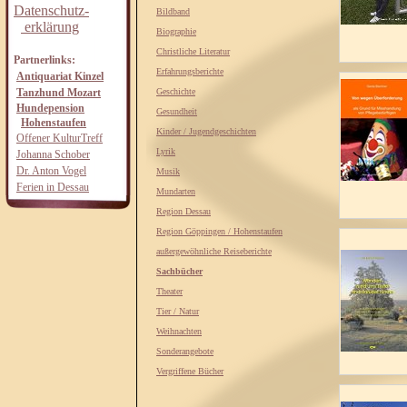
Datenschutz-
Bildband
erklärung
Biographie
Christliche Literatur
Partnerlinks:
Erfahrungsberichte
Antiquariat Kinzel
Tanzhund Mozart
Geschichte
Hundepension
Gesundheit
Hohenstaufen
Kinder / Jugendgeschichten
Offener KulturTreff
Lyrik
Johanna Schober
Dr. Anton Vogel
Musik
Ferien in Dessau
Mundarten
Region Dessau
Region Göppingen / Hohenstaufen
außergewöhnliche Reiseberichte
Sachbücher
Theater
Tier / Natur
Weihnachten
Sonderangebote
Vergriffene Bücher