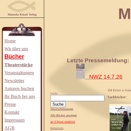
Manuela
Manuela Kinzel Verlag
Home
Wir über uns
Bücher
Letzte Pressemeldung:
Theaterstücke
Veranstaltungen
NWZ 14.7.26
Newsletter
Autoren buchen
124
Bücher in Kate
Suche:
Ihr Buch bei uns
Sachbücher:
Presse
Neuerscheinungen
Kontakt
Alle Bücher anzeigen
Impressum
als E-Book erhältlich
AGB
Belletristik