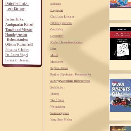
Datenschutz-
Bildband
erklärung
Biographie
Christliche Literatur
Partnerlinks:
Erfahrungsberichte
Antiquariat Kinzel
Tanzhund Mozart
Geschichte
Hundepension
Gesundheit
Hohenstaufen
Kinder / Jugendgeschichten
Offener KulturTreff
Lyrik
Johanna Schober
Dr. Anton Vogel
Musik
Ferien in Dessau
Mundarten
Region Dessau
Region Göppingen / Hohenstaufen
außergewöhnliche Reiseberichte
Sachbücher
Theater
Tier / Natur
Weihnachten
Sonderangebote
Vergriffene Bücher