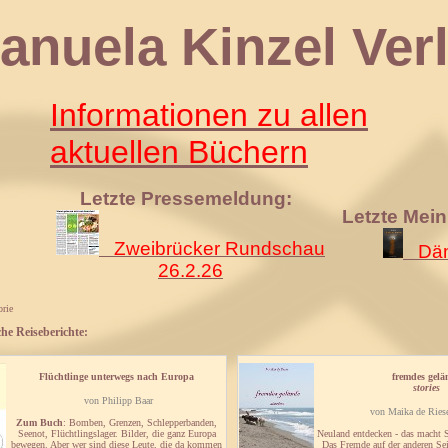
 Kinzel Verl
Informationen zu allen
aktuellen Büchern
Letzte Pressemeldung:
Letzte Mei
Zweibrücker Rundschau
Däm
26.2.26
rie
he Reiseberichte:
Flüchtlinge unterwegs nach Europa
fremdes gelä
stories
von Philipp Baar
von Maika de Riese
Zum Buch
: Bomben, Grenzen, Schlepperbanden,
Seenot, Flüchtlingslager. Bilder, die ganz Europa
Neuland entdecken - das macht S
bewegen. Aber wer sind diese Leute, die da kommen
Das Fremde auf der anderen Sei