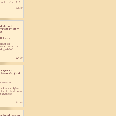
er die eigenen (...)
Weiter
ch die Welt
rfahrungen einer
rin
. Hoffmann
önnen Sie ·
ndvoll Dollar“ eine
aii genießen? ·
Weiter
TS QUEST
t Mountain of each
Hundeshagen
mits - the highest
ntinents, the dream of
 adventurer.
Weiter
ndersicht gesehen