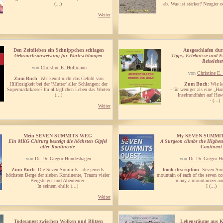
(...)
ab. Was ist stärker? Neugier od
Weiter
Den Zeitdieben ein Schnippchen schlagen
Ausgeschlafen dur
Gebrauchsanweisung für Warteschlangen
Tipps, Erlebnisse und E
Reiseleite
von
Christine E. Hoffmann
von
Christine E
Zum Buch
: Wer kennt nicht das Gefühl von
Hilflosigkeit bei der 'Mutter' aller Schlangen: der
Zum Buch
: Wie k
Supermarktkasse? Im alltäglichen Leben das Warten
- für weniger als eine „Ha
(...)
Inselrundfahrt auf Haw
- (...)
Weiter
Mein SEVEN SUMMITS WEG
My SEVEN SUMMI
Ein MKG-Chirurg besteigt die höchsten Gipfel
A Surgeon climbs the Highes
aller Kontinente
Continent
von
Dr. Dr. Gregor Hundeshagen
von
Dr. Dr. Gregor 
Zum Buch
: Die Seven Summits - die jeweils
book description
: Seven Sum
höchsten Berge der sieben Kontinente, Traum vieler
mountain of each of the seven co
Bergsteiger und Abenteurer.
many a mountaineer and
In seinem ehrlic (...)
I (...)
Weiter
Todesangst zwischen Wolken und Blitzen
Lebensräume aus Ki