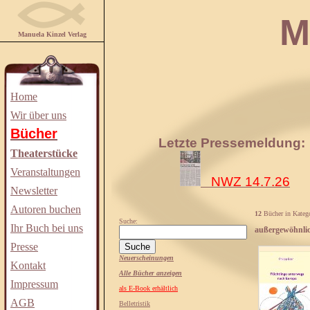
Manuela
Manuela Kinzel Verlag
Home
Wir über uns
Bücher
Letzte Pressemeldung:
Theaterstücke
Veranstaltungen
NWZ 14.7.26
Newsletter
Autoren buchen
12
Bücher in Katego
Suche:
Ihr Buch bei uns
außergewöhnlic
Presse
Neuerscheinungen
Kontakt
Alle Bücher anzeigen
Impressum
als E-Book erhältlich
AGB
Belletristik