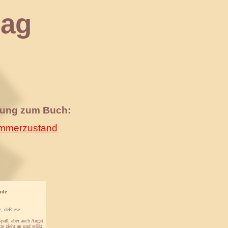
ag
nung zum Buch:
merzustand
nde
, deRiese
paß, aber auch Angst.
te zieht an und stößt