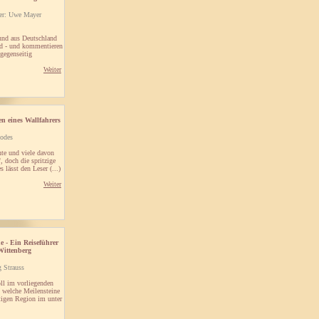
er: Uwe Mayer
und aus Deutschland
ld - und kommentieren
 gegenseitig
Weiter
en eines Wallfahrers
odes
hte und viele davon
, doch die spritzige
lässt den Leser (...)
Weiter
 - Ein Reiseführer
Wittenberg
 Strauss
oll im vorliegenden
, welche Meilensteine
tigen Region im unter