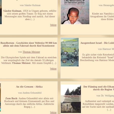
von Sándor Kulman
von Herausgeb
Sándor Kulman
, 1954 in Ungarn geboren, erfüllte
sich seinen großen Traum: Er flog mit einem
Kinder aus Namibia 
Motorsegler zum Nordkap und zurück. Auf dieser
fotografieren ihr Umfe
aben (...)
diese Bilder
Weiter
Rundherum - Geschichte einer Weltreise 99 000 km
Ausgerechnet Israel - Die Leid
allein mit dem Fahrrad durch fünf Kontinente
von Hartmut M
von
Thomas Meixner
Es gibt sicher viele Reiseberic
Die Olympischen Spiele mit dem Fahrrad zu erreichen
behandeln das Reiseziel "Israel"
war ursprünglich das Ziel des damals 32-jährigen
Beschreibung von Hartmut Modes 
Wolfeners
Thomas Meixner
. Mit einem Empfeh (...)
Weiter
An die Grenzen - Afrika
Der Fläming und die Elbaue
durch die Region 
von Andrea Ochsenfeld
von Dr. Wolfgang
Zum Buch
: Andrea Ochsenfeld reist allein mit
Rucksack und kleinem Einmannzelt per Bus und
Aufbereitet und verknüpft s
Autostopp durch das südliche Afrika. Zahlreiche
Reiseführer dargestellt werden
Begeg (...)
auf der Suche nach der nachhal
(...)
Weiter