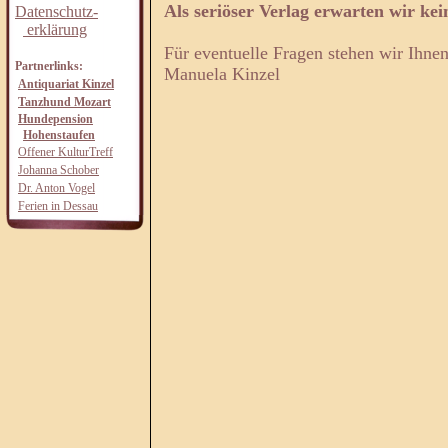
Als seriöser Verlag erwarten wir kein
Datenschutz-
erklärung
Für eventuelle Fragen stehen wir Ihne
Partnerlinks:
Manuela Kinzel
Antiquariat Kinzel
Tanzhund Mozart
Hundepension
Hohenstaufen
Offener KulturTreff
Johanna Schober
Dr. Anton Vogel
Ferien in Dessau