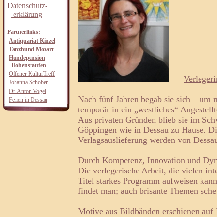
Datenschutz-
erklärung
Partnerlinks:
Antiquariat Kinzel
Tanzhund Mozart
Hundepension
Hohenstaufen
Offener KulturTreff
Verleger
Johanna Schober
Dr. Anton Vogel
Nach fünf Jahren begab sie sich – um 
Ferien in Dessau
temporär in ein „westliches“ Angestellt
Aus privaten Gründen blieb sie im Schw
Göppingen wie in Dessau zu Hause. Die
Verlagsauslieferung werden von Dessau
Durch Kompetenz, Innovation und Dyna
Die verlegerische Arbeit, die vielen i
Titel starkes Programm aufweisen kan
findet man; auch brisante Themen sche
Motive aus Bildbänden erschienen auf 