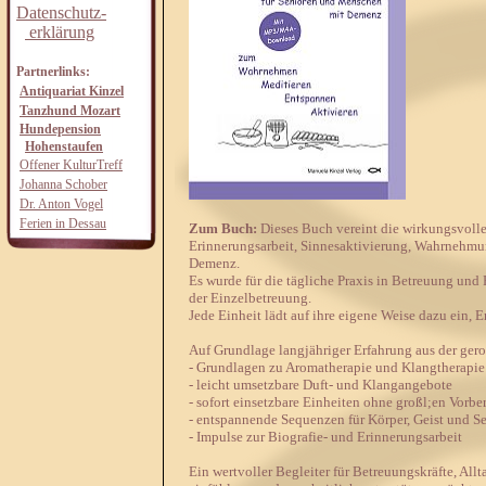
Datenschutz-
erklärung
Partnerlinks:
Antiquariat Kinzel
Tanzhund Mozart
Hundepension
Hohenstaufen
Offener KulturTreff
Johanna Schober
Dr. Anton Vogel
Ferien in Dessau
Zum Buch:
Dieses Buch vereint die wirkungsvoll
Erinnerungsarbeit, Sinnesaktivierung, Wahrnehmun
Demenz.
Es wurde für die tägliche Praxis in Betreuung und P
der Einzelbetreuung.
Jede Einheit lädt auf ihre eigene Weise dazu ein
Auf Grundlage langjähriger Erfahrung aus der gero
- Grundlagen zu Aromatherapie und Klangtherapie
- leicht umsetzbare Duft- und Klangangebote
- sofort einsetzbare Einheiten ohne großl;en Vorb
- entspannende Sequenzen für Körper, Geist und S
- Impulse zur Biografie- und Erinnerungsarbeit
Ein wertvoller Begleiter für Betreuungskräfte, Al