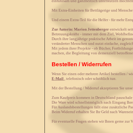
einfühlsam und ganzheitlich unterstützen möchten
Mit Extra-Einheiten für Bettlägerige und Menschen
Und einem Extra-Teil für die Helfer - für mehr En
Zur Autorin: Marion Jettenberger
entwickelt sei
Betreuungskräfte - immer mit dem Ziel, Wohlbefind
Durch ihre langjährige praktische Arbeit im geront
veränderter Menschen und nutzt einfache, zuglei
Mit jedem ihrer Projekte - ob Bücher, Fortbildunge
machen, die Begleitung von demenziell betroffene
Bestellen / Widerrufen
Wenn Sie einen oder mehrere Artikel bestellen / w
E-Mail
, telefonisch oder schriftlich tun.
Mit der Bestellung / Widerruf akzeptieren Sie uns
Zum Kaufpreis kommen in Deutschland pauschale V
Die Ware wird schnellstmöglich nach Eingang Ihrer
Für Auslandsbestellungen fällt eine zusätzliche Pa
Beim Widerruf erhalten Sie Ihr Geld nach Warenei
Für eventuelle Fragen stehen wir Ihnen gerne zur 