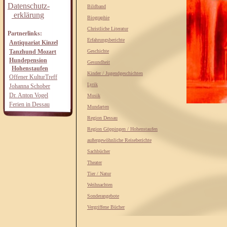
Datenschutz-
Bildband
erklärung
Biographie
Christliche Literatur
Partnerlinks:
Erfahrungsberichte
Antiquariat Kinzel
Tanzhund Mozart
Geschichte
Hundepension
Gesundheit
Hohenstaufen
Kinder / Jugendgeschichten
Offener KulturTreff
Lyrik
Johanna Schober
Dr. Anton Vogel
Musik
Ferien in Dessau
Mundarten
Region Dessau
Region Göppingen / Hohenstaufen
außergewöhnliche Reiseberichte
Sachbücher
Theater
Tier / Natur
Weihnachten
Sonderangebote
Vergriffene Bücher