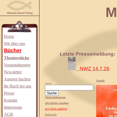
Manuela
Manuela Kinzel Verlag
Home
Wir über uns
Bücher
Letzte Pressemeldung:
Theaterstücke
Veranstaltungen
NWZ 14.7.26
Newsletter
Autoren buchen
Zurück
Suche:
Ihr Buch bei uns
Presse
Neuerscheinungen
Kontakt
Alle Bücher anzeigen
Impressum
als E-Book erhältlich
AGB
Belletristik