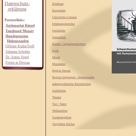
Datenschutz-
Bildband
erklärung
Biographie
Christliche Literatur
Partnerlinks:
Erfahrungsberichte
Antiquariat Kinzel
Tanzhund Mozart
Geschichte
Hundepension
Gesundheit
Hohenstaufen
Kinder / Jugendgeschichten
Offener KulturTreff
Lyrik
Johanna Schober
Dr. Anton Vogel
Musik
Ferien in Dessau
Mundarten
Region Dessau
Region Göppingen / Hohenstaufen
außergewöhnliche Reiseberichte
Sachbücher
Theater
Tier / Natur
Weihnachten
Sonderangebote
Vergriffene Bücher