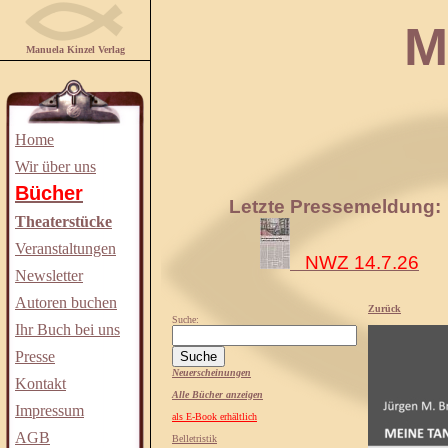
Manuela
Manuela Kinzel Verlag
Home
Wir über uns
Bücher
Letzte Pressemeldung:
Theaterstücke
Veranstaltungen
NWZ 14.7.26
Newsletter
Autoren buchen
Zurück
Suche:
Ihr Buch bei uns
Presse
Neuerscheinungen
Kontakt
Alle Bücher anzeigen
Impressum
als E-Book erhältlich
AGB
Belletristik