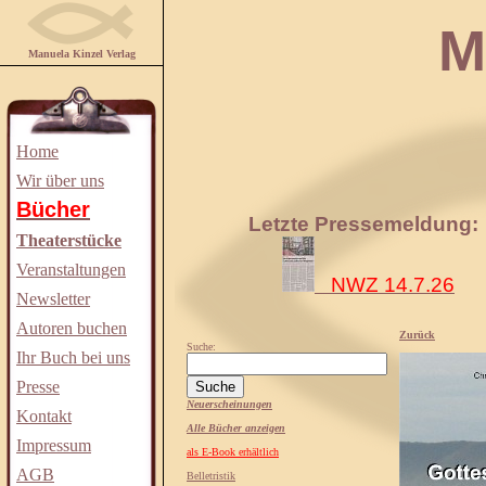
Manuela
Manuela Kinzel Verlag
Home
Wir über uns
Bücher
Letzte Pressemeldung:
Theaterstücke
Veranstaltungen
NWZ 14.7.26
Newsletter
Autoren buchen
Zurück
Suche:
Ihr Buch bei uns
Presse
Neuerscheinungen
Kontakt
Alle Bücher anzeigen
Impressum
als E-Book erhältlich
AGB
Belletristik