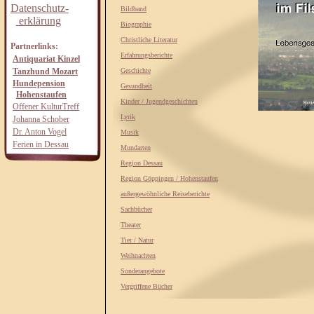
Datenschutz-
Bildband
erklärung
Biographie
Christliche Literatur
Partnerlinks:
Erfahrungsberichte
Antiquariat Kinzel
Tanzhund Mozart
Geschichte
Hundepension
Gesundheit
Hohenstaufen
Kinder / Jugendgeschichten
Offener KulturTreff
Lyrik
Johanna Schober
Dr. Anton Vogel
Musik
Ferien in Dessau
Mundarten
Region Dessau
Region Göppingen / Hohenstaufen
außergewöhnliche Reiseberichte
Sachbücher
Theater
Tier / Natur
Weihnachten
Sonderangebote
Vergriffene Bücher