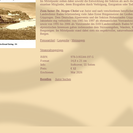
Im Mittelpunkt stehen dabei sowohl die Entwicklung der Sektion als auch d
einzelner Mitglieder, deren Biografien durch Verfolgung, Emigration oder To
Zum Autor: Dr. Jürgen Christ
war Jurist und nach verschiedenen berufliche
Landesdienst Baden-Württemberg viele Jahre Erster Bürgermeister der Großen
Göppingen. Dem Deutschen Alpenverein und der Sektion Hohenstaufen Göppi
Jahrzehnte eng verbunden: von 1985 bis 1997 als ehrenamtliches Vorstandsmi
sowie von 1995 bis 2006 als Vorsitzender des DAV-Landesverbands Baden-W
alpinistischen Interessen galten insbesondere dem Skitourengehen, Wandern, 
Bergsteigen. Im Mittelpunkt stand dabei stets ein respektvoller, naturverbu
Bergen.
Presseartikel
|
Leseprobe
|
Meinungen
Veranstaltungstipps
ISBN:
978-3-95544-197-5
Format:
14,8 x 21 cm
Info:
Softcover; 55 Seiten
Preis:
€
12
Erschienen:
Mai 2026
Bestellen
Autor buchen