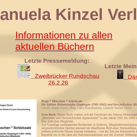
 Kinzel Verl
Informationen zu allen
aktuellen Büchern
Letzte Pressemeldung:
Letzte Mei
Zweibrücker Rundschau
Däm
26.2.26
Berge * Menschen * Schicksale
Die Sektion Hohenstaufen Göppingen (1901-1945) und ihre jüdischen Mit
von Dr. Jürgen Christ, Hrsg: Laura Krauchenberg, Gabriele Steiner Christ
Zum Buch
: Dieses Buch widmet sich der Geschichte der Sektion Hohenstau
„Deutschen und Österreichischen Alpenvereins“ in den Jahren 1901 bis 1945 
ihrer jüdischen Mitglieder.
Auf Grundlage umfangreicher Recherchen in Archiven, Mitgliederverzeichniss
zeitgeschichtlichen Quellen entstand ein detailliertes Bild eines Vereinslebens
mehrere politische Phasen hinweg veränderte – von der Zeit des Kaiserreichs 
Republik bis in die Jahre des Nationalsozialismus und des Zweiten Weltkrieg