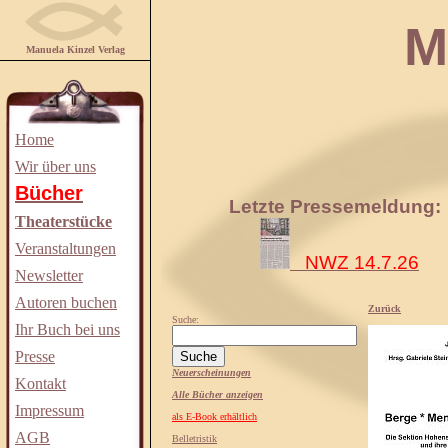
Manuela
Manuela Kinzel Verlag
Home
Wir über uns
Bücher
Letzte Pressemeldung:
Theaterstücke
Veranstaltungen
NWZ 14.7.26
Newsletter
Autoren buchen
Zurück
Suche:
Ihr Buch bei uns
Presse
Neuerscheinungen
Kontakt
Alle Bücher anzeigen
Impressum
als E-Book erhältlich
AGB
Belletristik