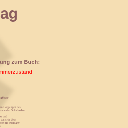
ag
nung zum Buch:
merzustand
glieder
fen Göppingen des
sowie den Schicksalen
en und
, das sich über
über die Weimarer
s.