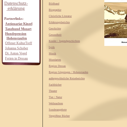
Datenschutz-
Bildband
erklärung
Biographie
Christliche Literatur
Partnerlinks:
Erfahrungsberichte
Antiquariat Kinzel
Tanzhund Mozart
Geschichte
Hundepension
Gesundheit
Hohenstaufen
Kinder / Jugendgeschichten
Offener KulturTreff
Lyrik
Johanna Schober
Dr. Anton Vogel
Musik
Ferien in Dessau
Mundarten
Region Dessau
Region Göppingen / Hohenstaufen
außergewöhnliche Reiseberichte
Sachbücher
Theater
Tier / Natur
Weihnachten
Sonderangebote
Vergriffene Bücher