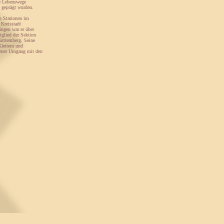
ie Lebenswege
d geprägt wurden.
n Stationen im
 Kreisstadt
ngen war er über
tglied der Sektion
ürttemberg. Seine
Klettern und
ndener Umgang mit den