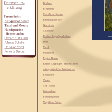
Datenschutz-
Bildband
erklärung
Biographie
Christliche Literatur
Partnerlinks:
Erfahrungsberichte
Antiquariat Kinzel
Tanzhund Mozart
Geschichte
Hundepension
Gesundheit
Hohenstaufen
Kinder / Jugendgeschichten
Offener KulturTreff
Lyrik
Johanna Schober
Dr. Anton Vogel
Musik
Ferien in Dessau
Mundarten
Region Dessau
Region Göppingen / Hohenstaufen
außergewöhnliche Reiseberichte
Sachbücher
Theater
Tier / Natur
Weihnachten
Sonderangebote
Vergriffene Bücher