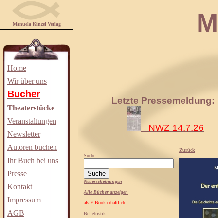
Manuela
Manuela Kinzel Verlag
Home
Wir über uns
Bücher
Letzte Pressemeldung:
Theaterstücke
Veranstaltungen
NWZ 14.7.26
Newsletter
Autoren buchen
Zurück
Suche:
Ihr Buch bei uns
Presse
Neuerscheinungen
Kontakt
Alle Bücher anzeigen
Impressum
als E-Book erhältlich
AGB
Belletristik