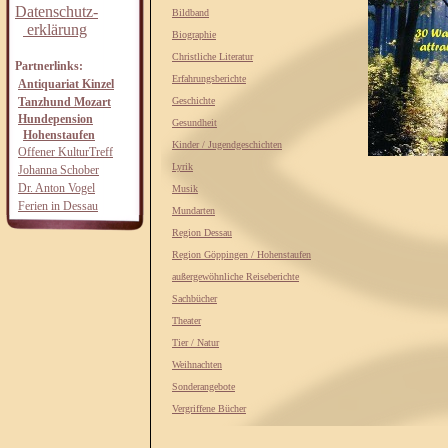
Datenschutz-
Bildband
erklärung
Biographie
Christliche Literatur
Partnerlinks:
Erfahrungsberichte
Antiquariat Kinzel
Tanzhund Mozart
Geschichte
Hundepension
Gesundheit
Hohenstaufen
Kinder / Jugendgeschichten
Offener KulturTreff
Lyrik
Johanna Schober
Dr. Anton Vogel
Musik
Ferien in Dessau
Mundarten
Region Dessau
Region Göppingen / Hohenstaufen
außergewöhnliche Reiseberichte
Sachbücher
Theater
Tier / Natur
Weihnachten
Sonderangebote
Vergriffene Bücher