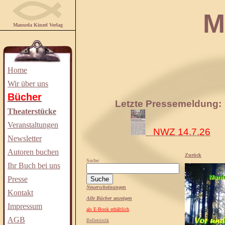
Manuela
Manuela Kinzel Verlag
Home
Wir über uns
Bücher
Letzte Pressemeldung:
Theaterstücke
Veranstaltungen
NWZ 14.7.26
Newsletter
Autoren buchen
Zurück
Suche:
Ihr Buch bei uns
Presse
Neuerscheinungen
Kontakt
Alle Bücher anzeigen
Impressum
als E-Book erhältlich
AGB
Belletristik