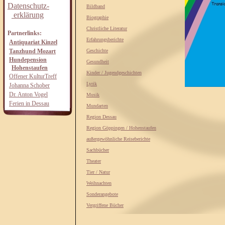
Datenschutz-
Bildband
erklärung
Biographie
Christliche Literatur
Partnerlinks:
Erfahrungsberichte
Antiquariat Kinzel
Tanzhund Mozart
Geschichte
Hundepension
Gesundheit
Hohenstaufen
Kinder / Jugendgeschichten
Offener KulturTreff
Lyrik
Johanna Schober
Dr. Anton Vogel
Musik
Ferien in Dessau
Mundarten
Region Dessau
Region Göppingen / Hohenstaufen
außergewöhnliche Reiseberichte
Sachbücher
Theater
Tier / Natur
Weihnachten
Sonderangebote
Vergriffene Bücher