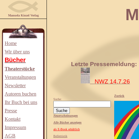
Manuela
Manuela Kinzel Verlag
Home
Wir über uns
Bücher
Letzte Pressemeldung:
Theaterstücke
Veranstaltungen
NWZ 14.7.26
Newsletter
Autoren buchen
Zurück
Suche:
Ihr Buch bei uns
Presse
Neuerscheinungen
Kontakt
Alle Bücher anzeigen
Impressum
als E-Book erhältlich
AGB
Belletristik