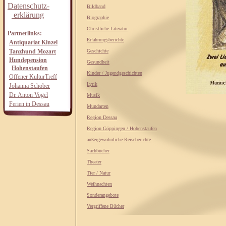
Datenschutz-
Bildband
erklärung
Biographie
Christliche Literatur
Partnerlinks:
Erfahrungsberichte
Antiquariat Kinzel
Tanzhund Mozart
Geschichte
Hundepension
Gesundheit
Hohenstaufen
Kinder / Jugendgeschichten
Offener KulturTreff
Lyrik
Johanna Schober
Dr. Anton Vogel
Musik
Ferien in Dessau
Mundarten
Region Dessau
Region Göppingen / Hohenstaufen
außergewöhnliche Reiseberichte
Sachbücher
Theater
Tier / Natur
Weihnachten
Sonderangebote
Vergriffene Bücher