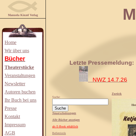
Manuela
Manuela Kinzel Verlag
Home
Wir über uns
Bücher
Letzte Pressemeldung:
Theaterstücke
Veranstaltungen
NWZ 14.7.26
Newsletter
Autoren buchen
Zurück
Suche:
Ihr Buch bei uns
Presse
Neuerscheinungen
Kontakt
Alle Bücher anzeigen
Impressum
als E-Book erhältlich
AGB
Belletristik