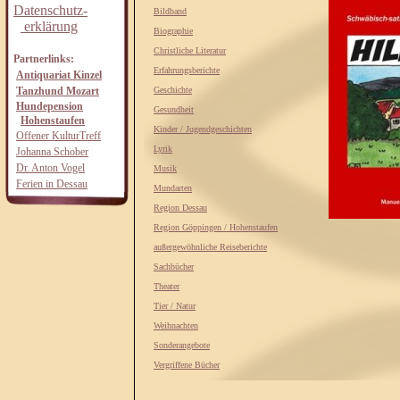
Datenschutz-
Bildband
erklärung
Biographie
Christliche Literatur
Partnerlinks:
Erfahrungsberichte
Antiquariat Kinzel
Tanzhund Mozart
Geschichte
Hundepension
Gesundheit
Hohenstaufen
Kinder / Jugendgeschichten
Offener KulturTreff
Lyrik
Johanna Schober
Dr. Anton Vogel
Musik
Ferien in Dessau
Mundarten
Region Dessau
Region Göppingen / Hohenstaufen
außergewöhnliche Reiseberichte
Sachbücher
Theater
Tier / Natur
Weihnachten
Sonderangebote
Vergriffene Bücher