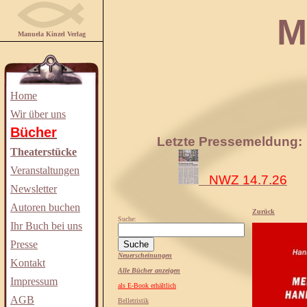
Manuela
Manuela Kinzel Verlag
Home
Wir über uns
Bücher
Letzte Pressemeldung:
Theaterstücke
Veranstaltungen
NWZ 14.7.26
Newsletter
Autoren buchen
Zurück
Suche:
Ihr Buch bei uns
Presse
Neuerscheinungen
Kontakt
Alle Bücher anzeigen
Impressum
als E-Book erhältlich
AGB
Belletristik