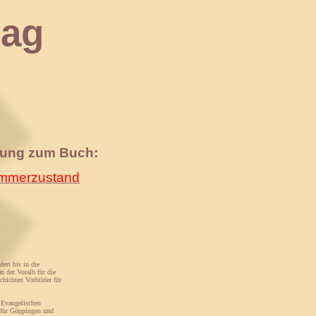
ag
nung zum Buch:
merzustand
ert bis in die
n der Voralb für die
chichten Vorbilder für
r Evangelischen
 für Göppingen und