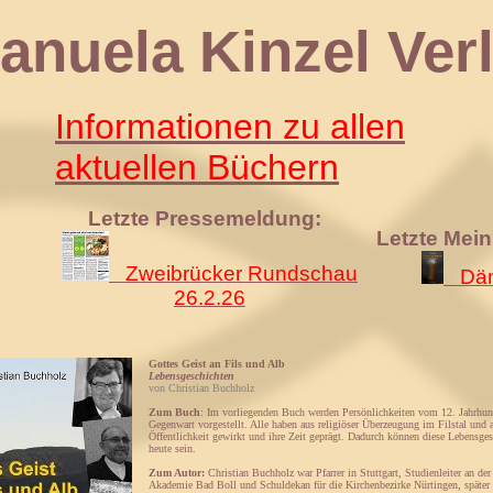
 Kinzel Verl
Informationen zu allen
aktuellen Büchern
Letzte Pressemeldung:
Letzte Mei
Zweibrücker Rundschau
Däm
26.2.26
Gottes Geist an Fils und Alb
Lebensgeschichten
von Christian Buchholz
Zum Buch
: Im vorliegenden Buch werden Persönlichkeiten vom 12. Jahrhund
Gegenwart vorgestellt. Alle haben aus religiöser Überzeugung im Filstal und a
Öffentlichkeit gewirkt und ihre Zeit geprägt. Dadurch können diese Lebensges
heute sein.
Zum Autor:
Christian Buchholz war Pfarrer in Stuttgart, Studienleiter an de
Akademie Bad Boll und Schuldekan für die Kirchenbezirke Nürtingen, später