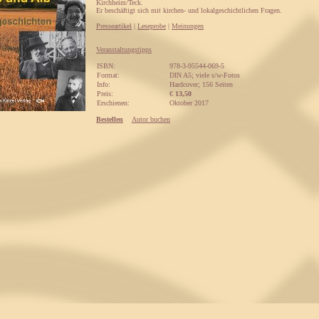
Kirchheim/Teck.
Er beschäftigt sich mit kirchen- und lokalgeschichtlichen Fragen.
Presseartikel
|
Leseprobe
|
Meinungen
Veranstaltungstipps
ISBN:
978-3-95544-069-5
Format:
DIN A5; viele s/w-Fotos
Info:
Hardcover; 156 Seiten
Preis:
€
13,50
Erschienen:
Oktober 2017
Bestellen
Autor buchen