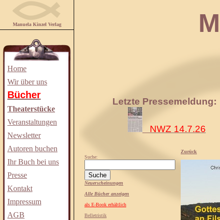
Manuela
Manuela Kinzel Verlag
Home
Wir über uns
Bücher
Letzte Pressemeldung:
Theaterstücke
Veranstaltungen
NWZ 14.7.26
Newsletter
Autoren buchen
Zurück
Suche:
Ihr Buch bei uns
Presse
Neuerscheinungen
Kontakt
Alle Bücher anzeigen
Impressum
als E-Book erhältlich
AGB
Belletristik