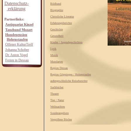
Datenschutz-
Bildband
erklärung
Biographie
Christliche Literatur
Partnerlinks:
Erfahrungsberichte
Antiquariat Kinzel
Tanzhund Mozart
Geschichte
Hundepension
Gesundheit
Hohenstaufen
Kinder / Jugendgeschichten
Offener KulturTreff
Lyrik
Johanna Schober
Dr. Anton Vogel
Musik
Ferien in Dessau
Mundarten
Region Dessau
Region Göppingen / Hohenstaufen
außergewöhnliche Reiseberichte
Sachbücher
Theater
Tier / Natur
Weihnachten
Sonderangebote
Vergriffene Bücher