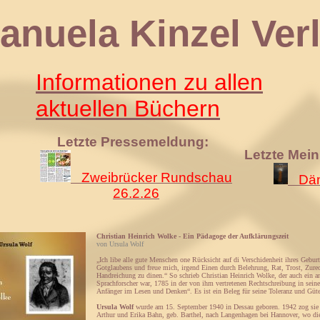
 Kinzel Verl
Informationen zu allen
aktuellen Büchern
Letzte Pressemeldung:
Letzte Mei
Zweibrücker Rundschau
Däm
26.2.26
Christian Heinrich Wolke - Ein Pädagoge der Aufklärungszeit
von Ursula Wolf
„Ich libe alle gute Menschen one Rücksicht auf di Verschidenheit ihres Geburt
Gotglaubens und freue mich, irgend Einen durch Belehrung, Rat, Trost, Zure
Handreichung zu dinen.“ So schrieb Christian Heinrich Wolke, der auch ein a
Sprachforscher war, 1785 in der von ihm vertretenen Rechtschreibung in sein
Anfänger im Lesen und Denken“. Es ist ein Beleg für seine Toleranz und Güte
Ursula Wolf
wurde am 15. September 1940 in Dessau geboren. 1942 zog sie 
Arthur und Erika Bahn, geb. Barthel, nach Langenhagen bei Hannover, wo di