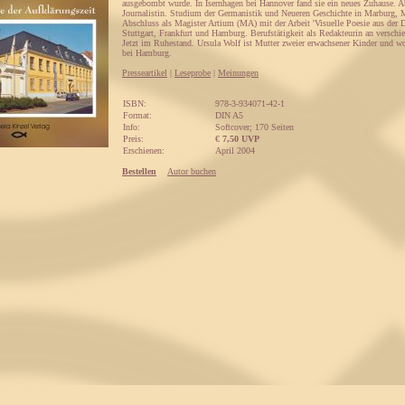
ausgebombt wurde. In Isernhagen bei Hannover fand sie ein neues Zuhause. A
Journalistin. Studium der Germanistik und Neueren Geschichte in Marburg,
Abschluss als Magister Artium (MA) mit der Arbeit 'Visuelle Poesie aus der D
Stuttgart, Frankfurt und Hamburg. Berufstätigkeit als Redakteurin an verschie
Jetzt im Ruhestand. Ursula Wolf ist Mutter zweier erwachsener Kinder und w
bei Hamburg.
Presseartikel
|
Leseprobe
|
Meinungen
ISBN:
978-3-934071-42-1
Format:
DIN A5
Info:
Softcover; 170 Seiten
Preis:
€
7,50 UVP
Erschienen:
April 2004
Bestellen
Autor buchen