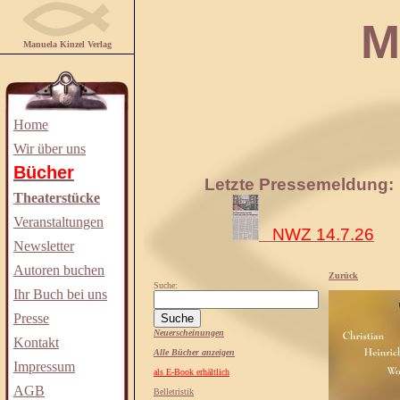
Manuela
Manuela Kinzel Verlag
Home
Wir über uns
Bücher
Letzte Pressemeldung:
Theaterstücke
Veranstaltungen
NWZ 14.7.26
Newsletter
Autoren buchen
Zurück
Suche:
Ihr Buch bei uns
Presse
Neuerscheinungen
Kontakt
Alle Bücher anzeigen
Impressum
als E-Book erhältlich
AGB
Belletristik