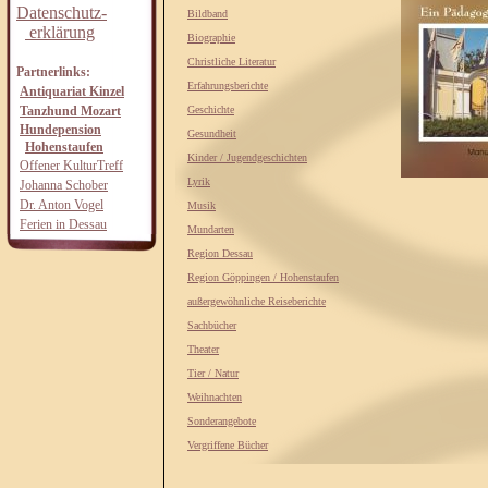
Datenschutz-
Bildband
erklärung
Biographie
Christliche Literatur
Partnerlinks:
Erfahrungsberichte
Antiquariat Kinzel
Tanzhund Mozart
Geschichte
Hundepension
Gesundheit
Hohenstaufen
Kinder / Jugendgeschichten
Offener KulturTreff
Lyrik
Johanna Schober
Dr. Anton Vogel
Musik
Ferien in Dessau
Mundarten
Region Dessau
Region Göppingen / Hohenstaufen
außergewöhnliche Reiseberichte
Sachbücher
Theater
Tier / Natur
Weihnachten
Sonderangebote
Vergriffene Bücher