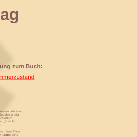
ag
nung zum Buch:
merzustand
slandes oder ihres
chtweisung oder
nerkannter
em „Buch für
.
mit ihren Eltern
e Familie 1945