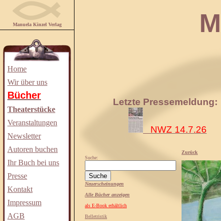
Manuela
Manuela Kinzel Verlag
Home
Wir über uns
Bücher
Letzte Pressemeldung:
Theaterstücke
Veranstaltungen
NWZ 14.7.26
Newsletter
Autoren buchen
Zurück
Suche:
Ihr Buch bei uns
Presse
Neuerscheinungen
Kontakt
Alle Bücher anzeigen
Impressum
als E-Book erhältlich
AGB
Belletristik