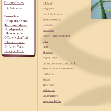
Datenschutz-
Bildband
erklärung
Biographie
Christliche Literatur
Partnerlinks:
Erfahrungsberichte
Antiquariat Kinzel
Tanzhund Mozart
Geschichte
Hundepension
Gesundheit
Hohenstaufen
Kinder / Jugendgeschichten
Offener KulturTreff
Lyrik
Johanna Schober
Dr. Anton Vogel
Musik
Ferien in Dessau
Mundarten
Region Dessau
Region Göppingen / Hohenstaufen
außergewöhnliche Reiseberichte
Sachbücher
Theater
Tier / Natur
Weihnachten
Sonderangebote
Vergriffene Bücher