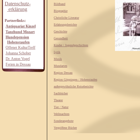
Datenschutz-
Bildband
erklärung
Biographie
Christliche Literatur
Partnerlinks:
Erfahrungsberichte
Antiquariat Kinzel
Tanzhund Mozart
Geschichte
Hundepension
Gesundheit
Hohenstaufen
Kinder / Jugendgeschichten
Offener KulturTreff
Lyrik
Johanna Schober
Dr. Anton Vogel
Musik
Ferien in Dessau
Mundarten
Region Dessau
Region Göppingen / Hohenstaufen
außergewöhnliche Reiseberichte
Sachbücher
Theater
Tier / Natur
Weihnachten
Sonderangebote
Vergriffene Bücher