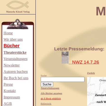
Manuela
Manuela Kinzel Verlag
Home
Wir über uns
Bücher
Letzte Pressemeldung:
Theaterstücke
Veranstaltungen
NWZ 14.7.26
Newsletter
Autoren buchen
Zurück
Suche:
Ihr Buch bei uns
Presse
Neuerscheinungen
Kontakt
Alle Bücher anzeigen
Impressum
als E-Book erhältlich
AGB
Belletristik