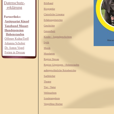
Datenschutz-
Bildband
erklärung
Biographie
Christliche Literatur
Partnerlinks:
Erfahrungsberichte
Antiquariat Kinzel
Tanzhund Mozart
Geschichte
Hundepension
Gesundheit
Hohenstaufen
Kinder / Jugendgeschichten
Offener KulturTreff
Lyrik
Johanna Schober
Dr. Anton Vogel
Musik
Ferien in Dessau
Mundarten
Region Dessau
Region Göppingen / Hohenstaufen
außergewöhnliche Reiseberichte
Sachbücher
Theater
Tier / Natur
Weihnachten
Sonderangebote
Vergriffene Bücher