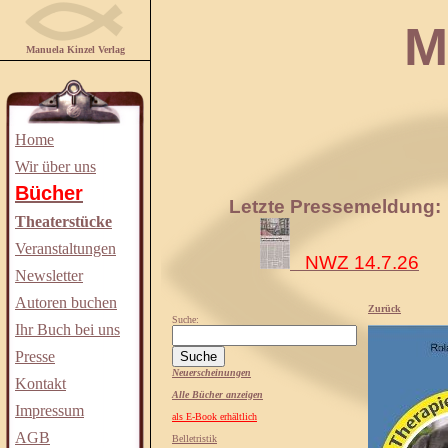
Manuela
Manuela Kinzel Verlag
Home
Wir über uns
Bücher
Letzte Pressemeldung:
Theaterstücke
Veranstaltungen
NWZ 14.7.26
Newsletter
Autoren buchen
Zurück
Suche:
Ihr Buch bei uns
Presse
Neuerscheinungen
Kontakt
Alle Bücher anzeigen
Impressum
als E-Book erhältlich
AGB
Belletristik