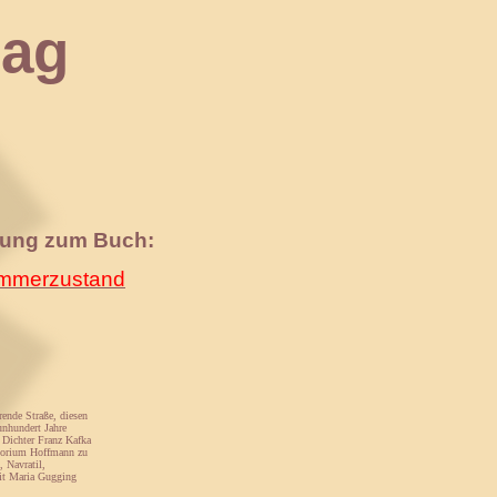
ag
nung zum Buch:
merzustand
rende Straße, diesen
unhundert Jahre
n Dichter Franz Kafka
atorium Hoffmann zu
 Navratil,
mit Maria Gugging