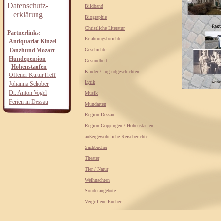
Datenschutz-
Bildband
erklärung
Biographie
Christliche Literatur
Partnerlinks:
Erfahrungsberichte
Antiquariat Kinzel
Tanzhund Mozart
Geschichte
Hundepension
Gesundheit
Hohenstaufen
Kinder / Jugendgeschichten
Offener KulturTreff
Lyrik
Johanna Schober
Dr. Anton Vogel
Musik
Ferien in Dessau
Mundarten
Region Dessau
Region Göppingen / Hohenstaufen
außergewöhnliche Reiseberichte
Sachbücher
Theater
Tier / Natur
Weihnachten
Sonderangebote
Vergriffene Bücher