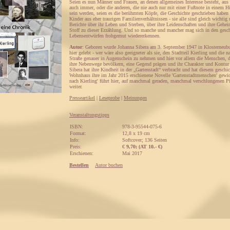
Seien es nun Männer und Frauen, an denen allgemeines Interesse besteht, au
auch immer, oder die anderen, die nie auch nur mit einer Fußnote in einem H
sein werden, seien es die berühmten Köpfe, die Geschichte geschrieben haben 
Kinder aus eher traurigen Familienverhältnissen - sie alle sind gleich wichtig
Berichte über ihr Leben und Sterben, über ihre Leidenschaften und ihre Gehei
Stoff zu dieser Erzählung. Und so manche und mancher mag sich in den gesch
Lebensentwürfen frohgemut wiedererkennen.
Autor
: Geboren wurde Johanna Sibera am 3. September 1947 in Klosterneub
hier gelebt - wer wäre also geeigneter als sie, den Stadtteil Kierling und die 
Straße genauer in Augenschein zu nehmen und hier vor allem die Menschen, d
ihre Nebenwege bevölkern, eine Gegend prägen und ihr Charakter und Kontur 
Sibera hat ihre Kindheit in der „Gartenstadt“ verbracht und hat diesem geschic
Wohnhaus ihre im Jahr 2015 erschienene Novelle 'Gartenstadtmenschen' gewid
nach Kierling' führt hier, auf manchmal geraden, manchmal verschlungenen P
weiter.
Presseartikel
|
Leseprobe
|
Meinungen
Veranstaltungstipps
ISBN:
978-3-95544-075-6
Format:
12,8 x 19 cm
Info:
Softcover; 136 Seiten
Preis:
€
9,70; (AT 10.- €)
Erschienen:
Mai 2017
Bestellen
Autor buchen