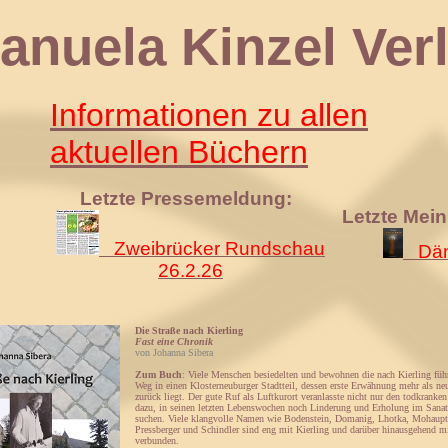
 Kinzel Verl
Informationen zu allen
aktuellen Büchern
Letzte Pressemeldung:
Letzte Mei
Zweibrücker Rundschau
Däm
26.2.26
Die Straße nach Kierling
Fast eine Chronik
von Johanna Sibera
Zum Buch
: Viele Menschen besiedelten und bewohnen die nach Kierling füh
Weg in einen Klosterneuburger Stadtteil, dessen erste Erwähnung mehr als ne
zurück liegt. Der gute Ruf als Luftkurort veranlasste nicht nur den todkranke
dazu, in seinen letzten Lebenswochen noch Linderung und Erholung im San
suchen. Viele klangvolle Namen wie Bodenstein, Domanig, Lhotka, Mohaupt,
Pressberger und Schindler sind eng mit Kierling und darüber hinausgehend 
verbunden.