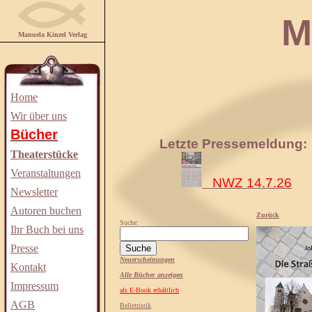
Manuela
Manuela Kinzel Verlag
Home
Wir über uns
Bücher
Letzte Pressemeldung:
Theaterstücke
Veranstaltungen
NWZ 14.7.26
Newsletter
Autoren buchen
Zurück
Suche:
Ihr Buch bei uns
Presse
Neuerscheinungen
Kontakt
Alle Bücher anzeigen
Impressum
als E-Book erhältlich
AGB
Belletristik