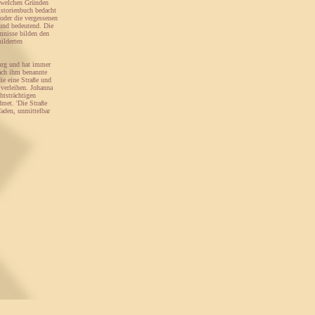
s welchen Gründen
istorienbuch bedacht
oder die vergessenen
 und bedeutend. Die
mnisse bilden den
ilderten
urg und hat immer
nach ihm benannte
ie eine Straße und
verleihen. Johanna
htsträchtigen
met. 'Die Straße
faden, unmittelbar