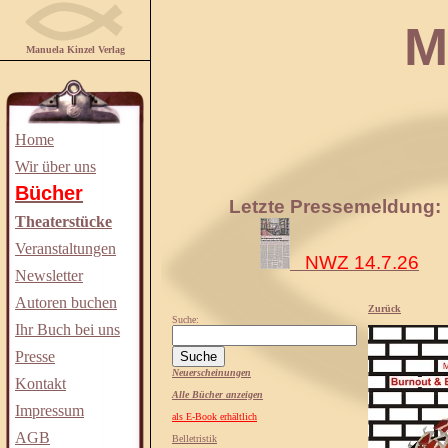
Manuela
Manuela Kinzel Verlag
Home
Wir über uns
Bücher
Letzte Pressemeldung:
Theaterstücke
Veranstaltungen
NWZ 14.7.26
Newsletter
Autoren buchen
Zurück
Suche:
Ihr Buch bei uns
Presse
Neuerscheinungen
Kontakt
Alle Bücher anzeigen
Impressum
als E-Book erhältlich
AGB
Belletristik