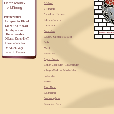
Datenschutz-
Bildband
erklärung
Biographie
Christliche Literatur
Partnerlinks:
Erfahrungsberichte
Antiquariat Kinzel
Tanzhund Mozart
Geschichte
Hundepension
Gesundheit
Hohenstaufen
Kinder / Jugendgeschichten
Offener KulturTreff
Lyrik
Johanna Schober
Dr. Anton Vogel
Musik
Ferien in Dessau
Mundarten
Region Dessau
Region Göppingen / Hohenstaufen
außergewöhnliche Reiseberichte
Sachbücher
Theater
Tier / Natur
Weihnachten
Sonderangebote
Vergriffene Bücher