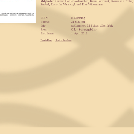
Mitglieder
: Gudrun Dörfler-Wißkirchen, Karin Podzimek, Rosemarie Roller,
Strobel, Roswitha Walenczyk und Elke Widenmann
ISBN:
kis7katalog
Format:
21 x 21 cm
Info:
geklammert; 32 Seiten; alles farbig
Preis:
€
5.-- Schutzgebühr
Erschienen:
1. April 2012
Bestellen
Autor buchen