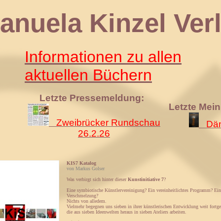
 Kinzel Verl
Informationen zu allen
aktuellen Büchern
Letzte Pressemeldung:
Letzte Mei
Zweibrücker Rundschau
Däm
26.2.26
KIS7 Katalog
von Markus Golser
Was verbirgt sich hinter dieser
Kunstinitiative 7
?
Eine symbiotische Künstlervereinigung? Ein vereinheitlichtes Programm? Eine
Verschmelzung?
Nichts von alledem.
Vielmehr begegnen uns sieben in ihrer künstlerischen Entwicklung weit fortge
die aus sieben Ideenwelten heraus in sieben Ateliers arbeiten.