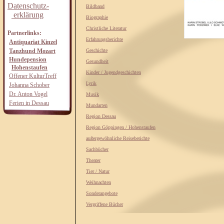
Datenschutz-
Bildband
erklärung
Biographie
Christliche Literatur
Partnerlinks:
Erfahrungsberichte
Antiquariat Kinzel
Tanzhund Mozart
Geschichte
Hundepension
Gesundheit
Hohenstaufen
Kinder / Jugendgeschichten
Offener KulturTreff
Lyrik
Johanna Schober
Dr. Anton Vogel
Musik
Ferien in Dessau
Mundarten
Region Dessau
Region Göppingen / Hohenstaufen
außergewöhnliche Reiseberichte
Sachbücher
Theater
Tier / Natur
Weihnachten
Sonderangebote
Vergriffene Bücher