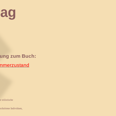
ag
nung zum Buch:
merzustand
 stilistische
schrittene Individuen,