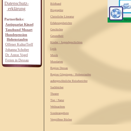
Datenschutz-
Bildband
erklärung
Biographie
Christliche Literatur
Partnerlinks:
Erfahrungsberichte
Antiquariat Kinzel
Tanzhund Mozart
Geschichte
Hundepension
Gesundheit
Hohenstaufen
Kinder / Jugendgeschichten
Offener KulturTreff
Lyrik
Johanna Schober
Dr. Anton Vogel
Musik
Ferien in Dessau
Mundarten
Region Dessau
Region Göppingen / Hohenstaufen
außergewöhnliche Reiseberichte
Sachbücher
Theater
Tier / Natur
Weihnachten
Sonderangebote
Vergriffene Bücher