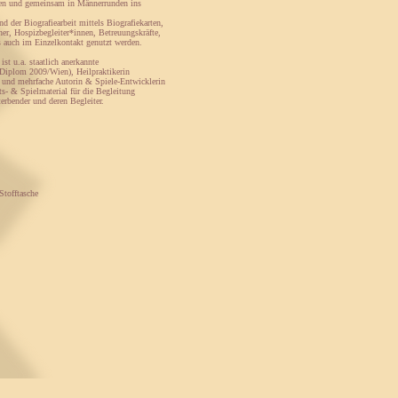
pfen und gemeinsam in Männerrunden ins
d der Biografiearbeit mittels Biografiekarten,
ener, Hospizbegleiter*innen, Betreuungskräfte,
s auch im Einzelkontakt genutzt werden.
ist u.a. staatlich anerkannte
 (Diplom 2009/Wien), Heilpraktikerin
 ) und mehrfache Autorin & Spiele-Entwicklerin
ts- & Spielmaterial für die Begleitung
erbender und deren Begleiter.
Stofftasche