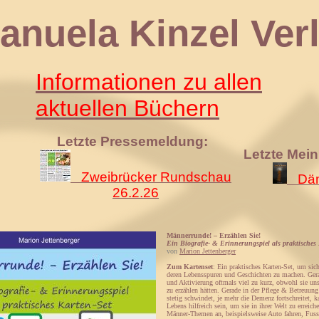
 Kinzel Verl
Informationen zu allen
aktuellen Büchern
Letzte Pressemeldung:
Letzte Mei
Zweibrücker Rundschau
Däm
26.2.26
Männerrunde! – Erzählen Sie!
Ein Biografie- & Erinnerungspiel als praktisches
von
Marion Jettenberger
Zum Kartenset
: Ein praktisches Karten-Set, um sic
deren Lebensspuren und Geschichten zu machen. Ger
und Aktivierung oftmals viel zu kurz, obwohl sie un
zu erzählen hätten. Gerade in der Pflege & Betreuung
stetig schwindet, je mehr die Demenz fortschreitet
Lebens hilfreich sein, um sie in ihrer Welt zu erreic
Männer-Themen an, beispielsweise Auto fahren, Fuss