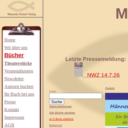
Manuela
Manuela Kinzel Verlag
Home
Wir über uns
Bücher
Letzte Pressemeldung:
Theaterstücke
Veranstaltungen
NWZ 14.7.26
Newsletter
Autoren buchen
Zurück
Suche:
Ihr Buch bei uns
Presse
Neuerscheinungen
Kontakt
Alle Bücher anzeigen
Impressum
als E-Book erhältlich
AGB
Belletristik