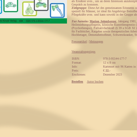
als Ernährer uvm., um an deren Interessen anzuknü
Gespräch zu kommen.
Zielgruppe
: Diese Art des gemeinsamen Erinnerns un
speziell für Männer, ist ideal für Angehörige Betroff
Pflegekräfte uvm. und kann sowohl in der Gruppe al
Zur Autorin:
Marion Jettenberger
, Jahrgang 1981, 
Heilerziehungspflegerin, klinische Kunsttherapeutin
(Psychotherapie), Palliativfachkraft (§ 39 a SGB XI
für Fachbücher, Ratgeber sowie therapeutisches Arbei
Hochbetager, Demenzbetroffener, Schwerstkranker, St
Presseartikel
|
Meinungen
Veranstaltungstipps
ISBN:
978-3-95544-177-7
Format:
12 x 8 cm
Info:
Kartenset mit 96 Karten in 
Preis:
€
22.-
Erschienen:
Dezember 2023
Bestellen
Autor buchen