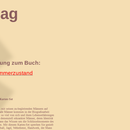
ag
nung zum Buch:
merzustand
 Karten-Set
h mit seinen zu-begleitenden Männern auf
ade Männer kommen in der Biografiearbeit
s so viel von sich und ihren Lebenserfahrungen
 demenziell erkrankter Männer, deren Identität
, kann das Wissen um die Schlüsselmomente des
hen. Mit diesem Karten-Set sprechen Sie gezielt
ball, Jagd, Wehrdienst, Handwerk, der Mann