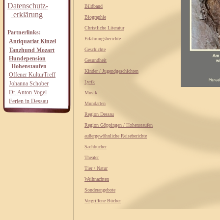
Datenschutz-
Bildband
erklärung
Biographie
Christliche Literatur
Partnerlinks:
Erfahrungsberichte
Antiquariat Kinzel
Tanzhund Mozart
Geschichte
Hundepension
Gesundheit
Hohenstaufen
Kinder / Jugendgeschichten
Offener KulturTreff
Lyrik
Johanna Schober
Dr. Anton Vogel
Musik
Ferien in Dessau
Mundarten
Region Dessau
Region Göppingen / Hohenstaufen
außergewöhnliche Reiseberichte
Sachbücher
Theater
Tier / Natur
Weihnachten
Sonderangebote
Vergriffene Bücher