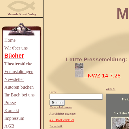
Manuela
Manuela Kinzel Verlag
Home
Wir über uns
Bücher
Letzte Pressemeldung:
Theaterstücke
Veranstaltungen
NWZ 14.7.26
Newsletter
Autoren buchen
Zurück
Suche:
Ihr Buch bei uns
Presse
Neuerscheinungen
Kontakt
Alle Bücher anzeigen
Impressum
als E-Book erhältlich
AGB
Belletristik