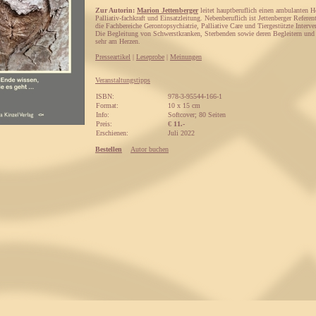
Zur Autorin:
Marion Jettenberger
leitet hauptberuflich einen ambulanten H
Palliativ-fachkraft und Einsatzleitung. Nebenberuflich ist Jettenberger Referen
die Fachbereiche Gerontopsychiatrie, Palliative Care und Tiergestützte Interve
Die Begleitung von Schwerstkranken, Sterbenden sowie deren Begleitern und 
sehr am Herzen.
Presseartikel
|
Leseprobe
|
Meinungen
Veranstaltungstipps
ISBN:
978-3-95544-166-1
Format:
10 x 15 cm
Info:
Softcover; 80 Seiten
Preis:
€
11.-
Erschienen:
Juli 2022
Bestellen
Autor buchen