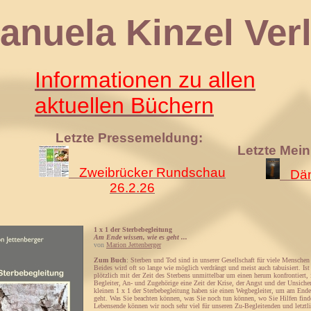
 Kinzel Verl
Informationen zu allen
aktuellen Büchern
Letzte Pressemeldung:
Letzte Mei
Zweibrücker Rundschau
Däm
26.2.26
1 x 1 der Sterbebegleitung
Am Ende wissen, wie es geht ...
von
Marion Jettenberger
Zum Buch
: Sterben und Tod sind in unserer Gesellschaft für viele Mensche
Beides wird oft so lange wie möglich verdrängt und meist auch tabuisiert. I
plötzlich mit der Zeit des Sterbens unmittelbar um einen herum konfrontiert, i
Begleiter, An- und Zugehörige eine Zeit der Krise, der Angst und der Unsiche
kleinen 1 x 1 der Sterbebegleitung haben sie einen Wegbegleiter, um am Ende
geht. Was Sie beachten können, was Sie noch tun können, wo Sie Hilfen fin
Lebensende können wir noch sehr viel für unseren Zu-Begleitenden und letztli