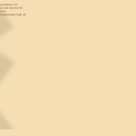
ospizdienst als
tin und Autorin für
ntion.
Angehörigen liegt ihr