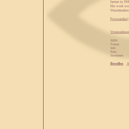
farmer in 194
Her work won 
Wuertttember
Presseartikel
Veranstaltung
ISBN:
Format:
Info:
Preis:
Erschienen:
Bestellen
A