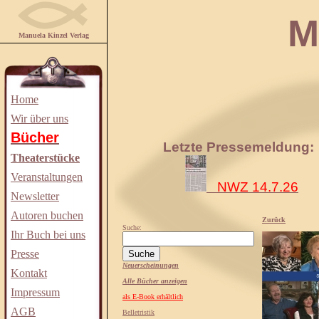
Manuela
Manuela Kinzel Verlag
Home
Wir über uns
Bücher
Letzte Pressemeldung:
Theaterstücke
Veranstaltungen
NWZ 14.7.26
Newsletter
Autoren buchen
Zurück
Suche:
Ihr Buch bei uns
Presse
Neuerscheinungen
Kontakt
Alle Bücher anzeigen
Impressum
als E-Book erhältlich
AGB
Belletristik