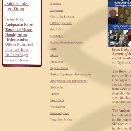
Datenschutz-
Bildband
erklärung
Biographie
Christliche Literatur
Partnerlinks:
Erfahrungsberichte
Antiquariat Kinzel
Tanzhund Mozart
Geschichte
Hundepension
Gesundheit
Hohenstaufen
Kinder / Jugendgeschichten
Offener KulturTreff
Lyrik
From Lodz to
Johanna Schober
A group of J
Dr. Anton Vogel
Musik
and slave lab
Ferien in Dessau
Mundarten
von Sybille E
Region Dessau
The Book
: H
Region Göppingen / Hohenstaufen
transport lis
Geislingen to
außergewöhnliche Reiseberichte
Jewish women 
Sachbücher
from various a
its ghetto, t
Theater
spent in a lo
Tier / Natur
an internation
Weihnachten
The Author: 
Sonderangebote
has published
the first one 
Vergriffene Bücher
She focuses o
family lived 