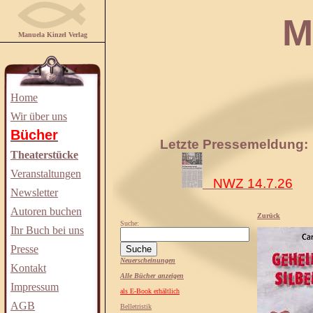
Manuela
Manuela Kinzel Verlag
Home
Wir über uns
Bücher
Letzte Pressemeldung:
Theaterstücke
Veranstaltungen
NWZ 14.7.26
Newsletter
Autoren buchen
Zurück
Suche:
Ihr Buch bei uns
Presse
Neuerscheinungen
Kontakt
Alle Bücher anzeigen
Impressum
als E-Book erhältlich
AGB
Belletristik