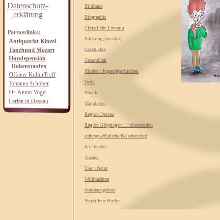
Datenschutz-
Bildband
erklärung
Biographie
Christliche Literatur
Partnerlinks:
Erfahrungsberichte
Antiquariat Kinzel
Tanzhund Mozart
Geschichte
Hundepension
Gesundheit
Hohenstaufen
Kinder / Jugendgeschichten
Offener KulturTreff
Lyrik
Johanna Schober
Dr. Anton Vogel
Musik
Ferien in Dessau
Mundarten
Region Dessau
Region Göppingen / Hohenstaufen
außergewöhnliche Reiseberichte
Sachbücher
Theater
Tier / Natur
Weihnachten
Sonderangebote
Vergriffene Bücher