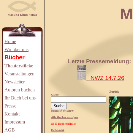
Manuela
Manuela Kinzel Verlag
Home
Wir über uns
Bücher
Letzte Pressemeldung:
Theaterstücke
Veranstaltungen
NWZ 14.7.26
Newsletter
Autoren buchen
Zurück
Suche:
Ihr Buch bei uns
Presse
Neuerscheinungen
Kontakt
Alle Bücher anzeigen
Impressum
als E-Book erhältlich
AGB
Belletristik