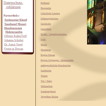
Datenschutz-
Bildband
erklärung
Biographie
Christliche Literatur
Partnerlinks:
Erfahrungsberichte
Antiquariat Kinzel
Tanzhund Mozart
Geschichte
Hundepension
Gesundheit
Hohenstaufen
Kinder / Jugendgeschichten
Offener KulturTreff
Lyrik
Johanna Schober
Dr. Anton Vogel
Musik
Ferien in Dessau
Mundarten
Region Dessau
Region Göppingen / Hohenstaufen
außergewöhnliche Reiseberichte
Sachbücher
Theater
Tier / Natur
Weihnachten
Sonderangebote
Vergriffene Bücher