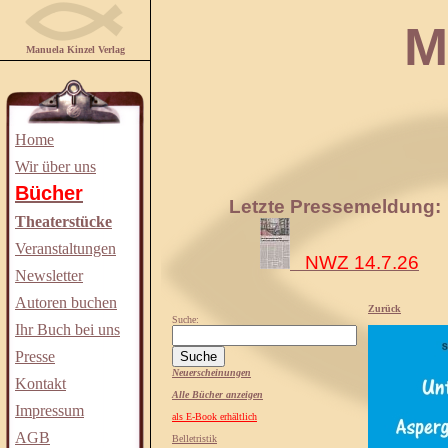
Manuela
Manuela Kinzel Verlag
Home
Wir über uns
Bücher
Letzte Pressemeldung:
Theaterstücke
Veranstaltungen
NWZ 14.7.26
Newsletter
Autoren buchen
Zurück
Suche:
Ihr Buch bei uns
Presse
Neuerscheinungen
Kontakt
Alle Bücher anzeigen
Impressum
als E-Book erhältlich
AGB
Belletristik