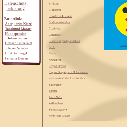
Datenschutz-
Bildband
erklärung
Biographie
Christliche Literatur
Partnerlinks:
Erfahrungsberichte
Antiquariat Kinzel
Tanzhund Mozart
Geschichte
Hundepension
Gesundheit
Hohenstaufen
Kinder / Jugendgeschichten
Offener KulturTreff
Lyrik
Johanna Schober
Dr. Anton Vogel
Musik
Ferien in Dessau
Mundarten
Region Dessau
Region Göppingen / Hohenstaufen
außergewöhnliche Reiseberichte
Sachbücher
Theater
Tier / Natur
Weihnachten
Sonderangebote
Vergriffene Bücher