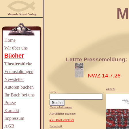
Manuela
Manuela Kinzel Verlag
Home
Wir über uns
Bücher
Letzte Pressemeldung:
Theaterstücke
Veranstaltungen
NWZ 14.7.26
Newsletter
Autoren buchen
Zurück
Suche:
Ihr Buch bei uns
Presse
Neuerscheinungen
Kontakt
Alle Bücher anzeigen
Impressum
als E-Book erhältlich
AGB
Belletristik