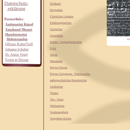
Datenschutz-
Bildband
erklärung
Biographie
Christliche Literatur
Partnerlinks:
Erfahrungsberichte
Antiquariat Kinzel
Tanzhund Mozart
Geschichte
Hundepension
Gesundheit
Hohenstaufen
Kinder / Jugendgeschichten
Offener KulturTreff
Lyrik
Johanna Schober
Dr. Anton Vogel
Musik
Ferien in Dessau
Mundarten
Region Dessau
Region Göppingen / Hohenstaufen
außergewöhnliche Reiseberichte
Sachbücher
Theater
Tier / Natur
Weihnachten
Sonderangebote
Vergriffene Bücher