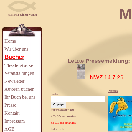
Manuela
Manuela Kinzel Verlag
Home
Wir über uns
Bücher
Letzte Pressemeldung:
Theaterstücke
Veranstaltungen
NWZ 14.7.26
Newsletter
Autoren buchen
Zurück
Suche:
Ihr Buch bei uns
Presse
Neuerscheinungen
Kontakt
Alle Bücher anzeigen
Impressum
als E-Book erhältlich
AGB
Belletristik