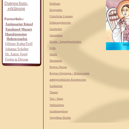
Datenschutz-
Bildband
erklärung
Biographie
Christliche Literatur
Partnerlinks:
Erfahrungsberichte
Antiquariat Kinzel
Tanzhund Mozart
Geschichte
Hundepension
Gesundheit
Hohenstaufen
Kinder / Jugendgeschichten
Offener KulturTreff
Lyrik
Johanna Schober
Dr. Anton Vogel
Musik
Ferien in Dessau
Mundarten
Region Dessau
Region Göppingen / Hohenstaufen
außergewöhnliche Reiseberichte
Sachbücher
Theater
Tier / Natur
Weihnachten
Sonderangebote
Vergriffene Bücher