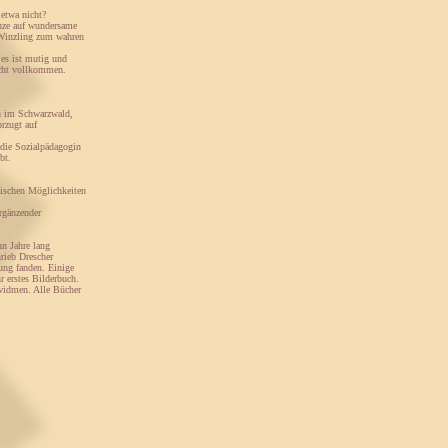
 etwa nicht?
anze auf wundersame
 Winzling zum wahren
 es ist mutig und
icht vollkommen.
n im Schwarzwald,
orzugt auf
 die Sozialpädagogin
bt.
utischen Möglichkeiten
rgänzender
hn Jahre lang
hrieb Drescher
dung fanden. Einige
hr erstes Bilderbuch.
 widmen. Alle Bücher