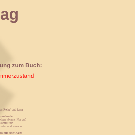
ag
nung zum Buch:
merzustand
hen Reihe' und kann
sprechender
tecken könnte. Nur auf
 kommt für
finden und wenn es
ch mit einer Katze