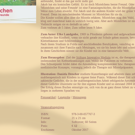
anfreundet, findet er das gar nicht mehr gut.
Jakob hat ein komisches Gefühl. Er ist doch Mistelchens bester Freund. Oder
'Mistelchen und seine Freunde' ist eine Fantasiegeschichte, die die Mistelpfl
Weise zum Leben erweckt. Für Jakob und die anderen Kinder wird der grüne
Freund. Denn im entscheidenden Moment ist Mistelchen für sie da.
Die Kinder wollen alles über die Misteln erfahren. Mistelchen mag den Wald,
klug und manchmal kann es wirklich lustig sein. Aber auch Mistelchen ist n
Vielleicht mögen sie es deshalb so sehr?
Zum vorlesen ab 5 Jahre; Zum selber lesen 9 Jahre.
Zum Autor: Elke Landgrebe
, 1969 in Pforzheim geboren und aufgewachse
verbrachte ihre Kindheit, wenn sie nicht gerade zur Schule gehen musste, bev
Kletterbäumen und Schlittenhängen.
Nach ihrem Studium in Fulda und anschließenden Berufsjahren, verschlug es
zusammen mit ihrer Familie nach Metzingen, wo sie bis heute lebt und schrei
In ihren Geschichten nimmt sie die Kinder mit in eine fantasievolle Welt.
Zum Herausgeber
: Ziel der
Stiftung Integrative Medizin
ist es, die therape
insbesondere bei Krebserkrankungen zum Wohle der Patienten zu verbessern.
Den Schwerpunkt bildet dabei die Anwendung komplementärer bzw. therapiee
medizinischer Konzepte, vorrangig jedoch die Therapie mit Mistelpräparaten.
Illustration: Daniela Drescher
studierte Kunsttherapie und arbeitete dann ze
maltherapeutisch mit Kindern in eigener freier Praxis. Während dieser Zeit sc
zahlreiche Gedichte, die in der maltherapeutischen Arbeit erfolgreiche Anwen
dieser Gedichte illustrierte sie für ihre eigenen Kinder und so entstand 2004 i
Der Erfolg dieses Buches ermutigte sie, sich von da an ganz dieser Arbeit zu
liegen in mehreren Sprachen vor.
Presseartikel
|
Leseprobe
|
Meinungen
Veranstaltungstipps
ISBN:
978-3-00-057767-3
Format:
21 x 21 cm
Info:
Softcover; 60 Seiten
Preis:
€
12
Erschienen:
Oktober 2017