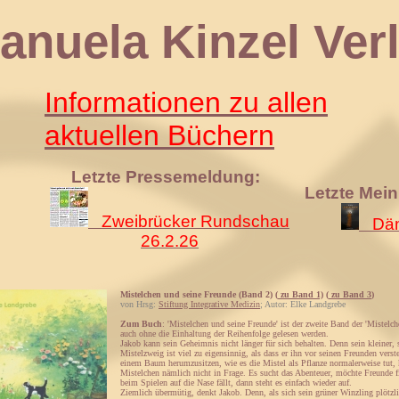
 Kinzel Verl
Informationen zu allen
aktuellen Büchern
Letzte Pressemeldung:
Letzte Mei
Zweibrücker Rundschau
Däm
26.2.26
Mistelchen und seine Freunde (Band 2) (
zu Band 1)
(
zu Band 3
)
von Hrsg:
Stiftung Integrative Medizin
; Autor: Elke Landgrebe
Zum Buch
: 'Mistelchen und seine Freunde' ist der zweite Band der 'Mistelc
auch ohne die Einhaltung der Reihenfolge gelesen werden.
Jakob kann sein Geheimnis nicht länger für sich behalten. Denn sein kleiner, 
Mistelzweig ist viel zu eigensinnig, als dass er ihn vor seinen Freunden vers
einem Baum herumzusitzen, wie es die Mistel als Pflanze normalerweise tut,
Mistelchen nämlich nicht in Frage. Es sucht das Abenteuer, möchte Freunde 
beim Spielen auf die Nase fällt, dann steht es einfach wieder auf.
Ziemlich übermütig, denkt Jakob. Denn, als sich sein grüner Winzling plötzli