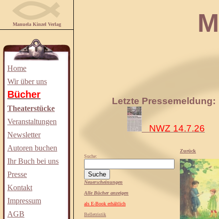
Manuela
Manuela Kinzel Verlag
Home
Wir über uns
Bücher
Letzte Pressemeldung:
Theaterstücke
Veranstaltungen
NWZ 14.7.26
Newsletter
Autoren buchen
Zurück
Suche:
Ihr Buch bei uns
Presse
Neuerscheinungen
Kontakt
Alle Bücher anzeigen
Impressum
als E-Book erhältlich
AGB
Belletristik