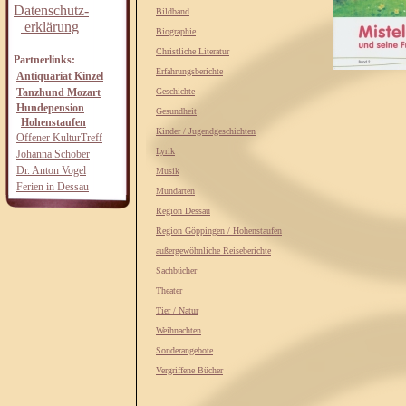
Datenschutz-
Bildband
erklärung
Biographie
Christliche Literatur
Partnerlinks:
Erfahrungsberichte
Antiquariat Kinzel
Tanzhund Mozart
Geschichte
Hundepension
Gesundheit
Hohenstaufen
Kinder / Jugendgeschichten
Offener KulturTreff
Lyrik
Johanna Schober
Dr. Anton Vogel
Musik
Ferien in Dessau
Mundarten
Region Dessau
Region Göppingen / Hohenstaufen
außergewöhnliche Reiseberichte
Sachbücher
Theater
Tier / Natur
Weihnachten
Sonderangebote
Vergriffene Bücher