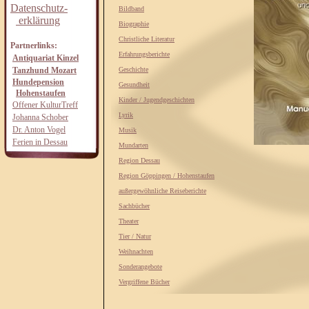
Datenschutz-
Bildband
erklärung
Biographie
Christliche Literatur
Partnerlinks:
Erfahrungsberichte
Antiquariat Kinzel
Tanzhund Mozart
Geschichte
Hundepension
Gesundheit
Hohenstaufen
Kinder / Jugendgeschichten
Offener KulturTreff
Lyrik
Johanna Schober
Dr. Anton Vogel
Musik
Ferien in Dessau
Mundarten
Region Dessau
Region Göppingen / Hohenstaufen
außergewöhnliche Reiseberichte
Sachbücher
Theater
Tier / Natur
Weihnachten
Sonderangebote
Vergriffene Bücher