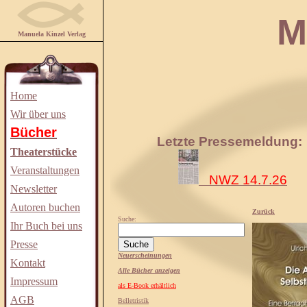
Manuela
Manuela Kinzel Verlag
Home
Wir über uns
Bücher
Letzte Pressemeldung:
Theaterstücke
Veranstaltungen
NWZ 14.7.26
Newsletter
Autoren buchen
Zurück
Suche:
Ihr Buch bei uns
Presse
Neuerscheinungen
Kontakt
Alle Bücher anzeigen
Impressum
als E-Book erhältlich
AGB
Belletristik