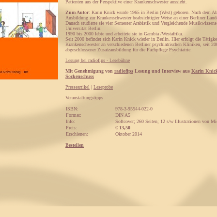
Patienten aus der Perspektive einer Krankenschwester aussieht.
Zum Autor
: Karin Knick wurde 1965 in Berlin (West) geboren. Nach dem Abi
Ausbildung zur Krankenschwester beabsichtigter Weise an einer Berliner Lande
Danach studierte sie vier Semester Arabistik und Vergleichende Musikwissensc
Universität Berlin.
1990 bis 2000 lebte und arbeitete sie in Gambia /Westafrika.
Seit 2000 befindet sich Karin Knick wieder in Berlin. Hier erfolgt die Tätigke
Krankenschwester an verschiedenen Berliner psychiatrischen Kliniken, seit 20
abgeschlossener Zusatzausbildung für die Fachpflege Psychiatrie.
Lesung bei radiofips - Lesebühne
Mit Genehmigung von
radiofips
Lesung und Interview aus
Karin Knic
Sockenschuss
Presseartikel
|
Leseprobe
Veranstaltungstipps
ISBN:
978-3-95544-022-0
Format:
DIN A5
Info:
Softcover; 260 Seiten; 12 s/w Illustrationen von M
Preis:
€
13,50
Erschienen:
Oktober 2014
Bestellen