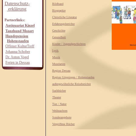
Datenschutz-
Bildband
erklärung
Biographie
Christliche Literatur
Partnerlinks:
Erfahrungsberichte
Antiquariat Kinzel
Tanzhund Mozart
Geschichte
Hundepension
Gesundheit
Hohenstaufen
Kinder / Jugendgeschichten
Offener KulturTreff
Lyrik
Johanna Schober
Dr. Anton Vogel
Musik
Ferien in Dessau
Mundarten
Region Dessau
Region Göppingen / Hohenstaufen
außergewöhnliche Reiseberichte
Sachbücher
Theater
Tier / Natur
Weihnachten
Sonderangebote
Vergriffene Bücher