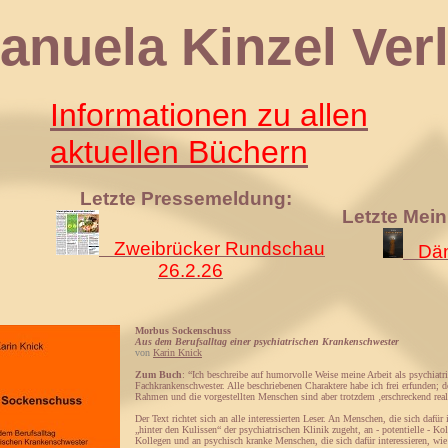
 Kinzel Verl
Informationen zu allen
aktuellen Büchern
Letzte Pressemeldung:
Letzte Mei
Zweibrücker Rundschau
Däm
26.2.26
Morbus Sockenschuss
Aus dem Berufsalltag einer psychiatrischen Krankenschwester
von
Karin Knick
Zum Buch
: “Ich beschreibe auf humorvolle Weise meine Arbeit als psychiatr
Fachkrankenschwester. Alle beschriebenen Charaktere habe ich frei erfunden; d
Rahmen und die vorgestellten Menschen sind aber trotzdem ‚erschreckend real
Der Text richtet sich an alle interessierten Leser. An Menschen, die sich dafür 
„hinter den Kulissen“ der psychiatrischen Klinik zugeht, an - potentielle - Ko
Kollegen und an psychisch kranke Menschen, die sich dafür interessieren, wi