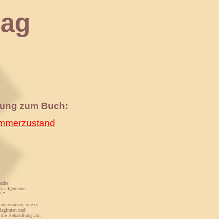
ag
nung zum Buch:
merzustand
ische
er allgemeine
‘.”
interessieren, wie es
lleginnen und
e die Behandlung von