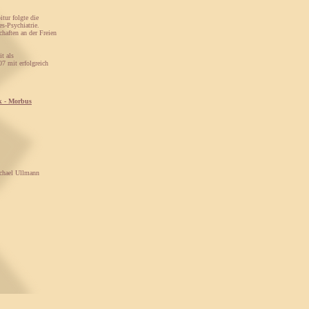
tur folgte die
s-Psychiatrie.
haften an der Freien
it als
07 mit erfolgreich
k - Morbus
ichael Ullmann