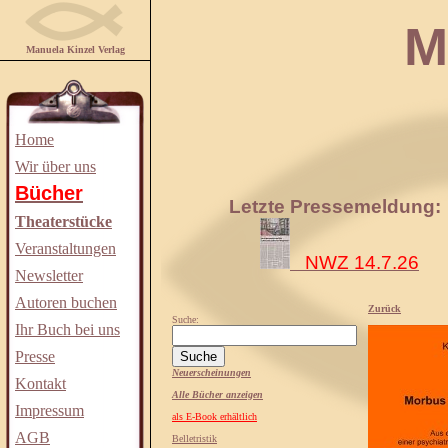
Manuela
Manuela Kinzel Verlag
Home
Wir über uns
Bücher
Letzte Pressemeldung:
Theaterstücke
Veranstaltungen
NWZ 14.7.26
Newsletter
Autoren buchen
Zurück
Suche:
Ihr Buch bei uns
Presse
Neuerscheinungen
Kontakt
Alle Bücher anzeigen
Impressum
als E-Book erhältlich
AGB
Belletristik