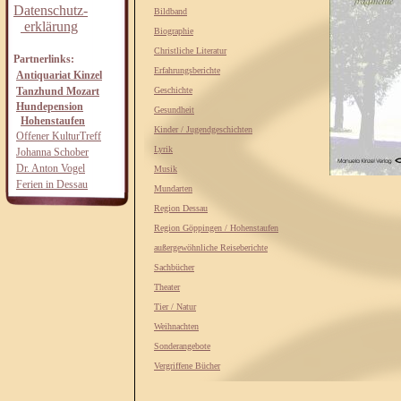
Datenschutz-
Bildband
erklärung
Biographie
Christliche Literatur
Partnerlinks:
Erfahrungsberichte
Antiquariat Kinzel
Tanzhund Mozart
Geschichte
Hundepension
Gesundheit
Hohenstaufen
Kinder / Jugendgeschichten
Offener KulturTreff
Lyrik
Johanna Schober
Dr. Anton Vogel
Musik
Ferien in Dessau
Mundarten
Region Dessau
Region Göppingen / Hohenstaufen
außergewöhnliche Reiseberichte
Sachbücher
Theater
Tier / Natur
Weihnachten
Sonderangebote
Vergriffene Bücher