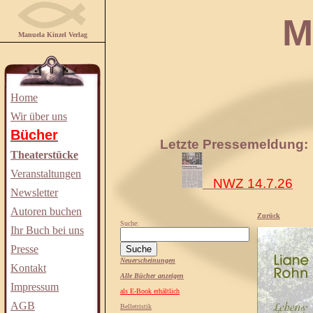
Manuela
Manuela Kinzel Verlag
Home
Wir über uns
Bücher
Letzte Pressemeldung:
Theaterstücke
Veranstaltungen
NWZ 14.7.26
Newsletter
Autoren buchen
Zurück
Suche:
Ihr Buch bei uns
Presse
Neuerscheinungen
Kontakt
Alle Bücher anzeigen
Impressum
als E-Book erhältlich
AGB
Belletristik