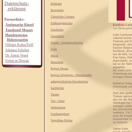
Datenschutz-
Bildband
erklärung
Biographie
Christliche Literatur
Partnerlinks:
Erfahrungsberichte
Antiquariat Kinzel
Köstliche Leich
von Herausgebe
Tanzhund Mozart
Geschichte
Hundepension
Liebe Leserinnen
Gesundheit
während meiner f
Hohenstaufen
Tumoren und Erk
Kinder / Jugendgeschichten
Offener KulturTreff
festgestellt, d
Enzyme Haupturs
Lyrik
Johanna Schober
Kochbuch „Köstl
uns die Idee, L
Dr. Anton Vogel
Musik
Frau Spies, Diät
Ferien in Dessau
abgewandelt, so
Mundarten
hat sie die Näh
angegeben.
Region Dessau
Ich würde mich 
Zubereitung und
Region Göppingen / Hohenstaufen
beitragen könnte
außergewöhnliche Reiseberichte
Katharina Stang
(Vorsitzende un
Sachbücher
Nach dem großen
Theater
Trinken regelmä
dass bei den Be
Tier / Natur
Nachfragen bei a
vertragen werde
Weihnachten
ihre persönlich
bearbeitet. Für 
Sonderangebote
nicht die Empfe
kulinarischen V
Vergriffene Bücher
sie kommen.
Sabine Spies
(staatl. geprüft