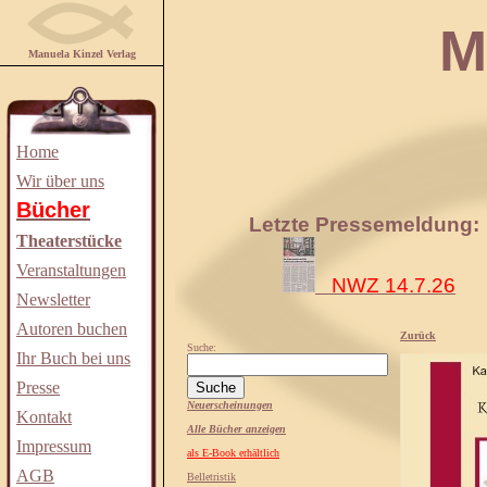
Manuela
Manuela Kinzel Verlag
Home
Wir über uns
Bücher
Letzte Pressemeldung:
Theaterstücke
Veranstaltungen
NWZ 14.7.26
Newsletter
Autoren buchen
Zurück
Suche:
Ihr Buch bei uns
Presse
Neuerscheinungen
Kontakt
Alle Bücher anzeigen
Impressum
als E-Book erhältlich
AGB
Belletristik