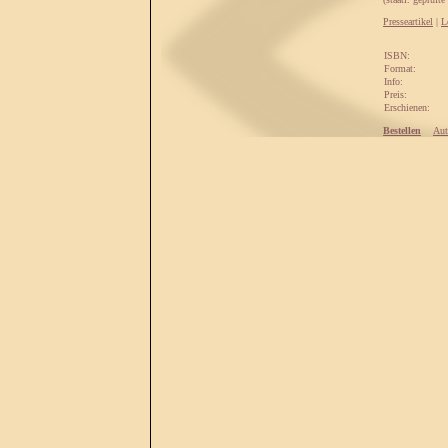
Presseartikel
|
L
ISBN:
Format:
Info:
Preis:
Erschienen:
Bestellen
Aut