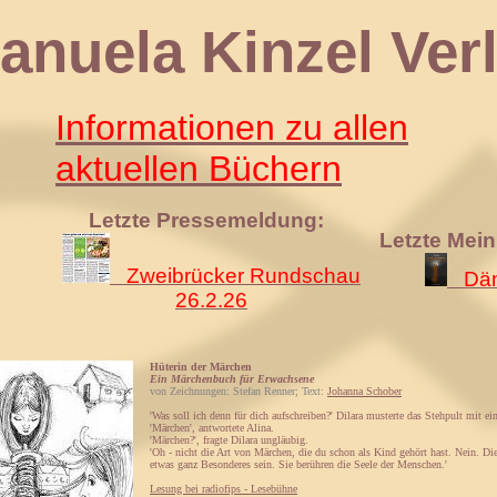
 Kinzel Verl
Informationen zu allen
aktuellen Büchern
Letzte Pressemeldung:
Letzte Mei
Zweibrücker Rundschau
Däm
26.2.26
Hüterin der Märchen
Ein Märchenbuch für Erwachsene
von Zeichnungen: Stefan Renner; Text:
Johanna Schober
'Was soll ich denn für dich aufschreiben?' Dilara musterte das Stehpult mit e
'Märchen', antwortete Alina.
'Märchen?', fragte Dilara ungläubig.
'Oh - nicht die Art von Märchen, die du schon als Kind gehört hast. Nein. D
etwas ganz Besonderes sein. Sie berühren die Seele der Menschen.'
Lesung bei radiofips - Lesebühne