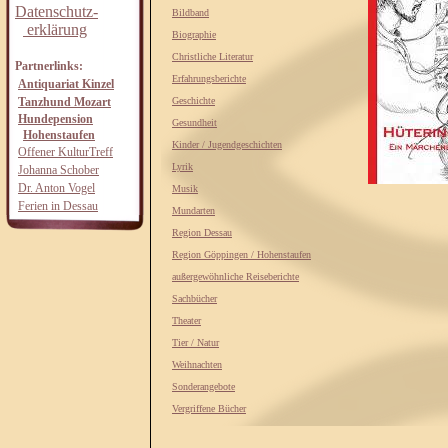
Datenschutz-
Bildband
erklärung
Biographie
Christliche Literatur
Partnerlinks:
Erfahrungsberichte
Antiquariat Kinzel
Tanzhund Mozart
Geschichte
Hundepension
Gesundheit
Hohenstaufen
Kinder / Jugendgeschichten
Offener KulturTreff
Lyrik
Johanna Schober
Dr. Anton Vogel
Musik
Ferien in Dessau
Mundarten
Region Dessau
Region Göppingen / Hohenstaufen
außergewöhnliche Reiseberichte
Sachbücher
Theater
Tier / Natur
Weihnachten
Sonderangebote
Vergriffene Bücher