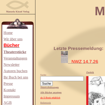
Manuela
Manuela Kinzel Verlag
Home
Wir über uns
Bücher
Letzte Pressemeldung:
Theaterstücke
Veranstaltungen
NWZ 14.7.26
Newsletter
Autoren buchen
Zurück
Suche:
Ihr Buch bei uns
Presse
Neuerscheinungen
Kontakt
Alle Bücher anzeigen
Impressum
als E-Book erhältlich
AGB
Belletristik