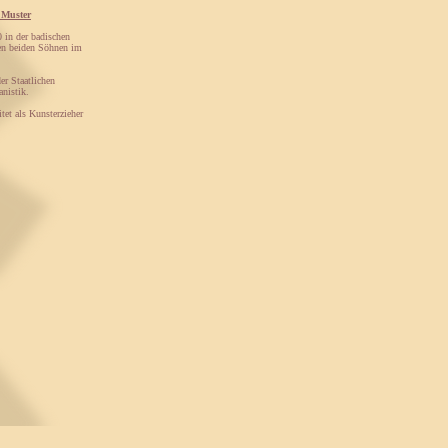
 Muster
 in der badischen
ren beiden Söhnen im
er Staatlichen
nistik.
tet als Kunsterzieher