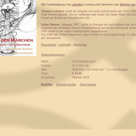
Mit Genehmigung von
radiofips
Lesung und Interview aus
Hüterin der
Johanna Schober
wurde als jüngstes von sechs Geschwistern am 24.12.1960
Stadt Bretten geboren. Sie ist verheiratet und wohnt mit ihrem Mann und ih
Filstal am Rande der Schwäbischen Alb.
Stefan Renner
, Jahrgang 1967, wuchs in Stuttgart auf und studierte dort an d
Akademie der Bildenden Künste Kunsterziehung und an der Universität Germa
1994 wurde er mit einem Akademiepreis ausgezeichnet.
Seit 1999 lebt Stefan Renner mit seiner Familie in Geislingen/Steige. Er arbei
am Gymnasium.
Presseartikel
|
Leseprobe
|
Meinungen
Veranstaltungstipps
ISBN:
978-3-95544-113-5
Format:
12 x 19,5 cm
Info:
Softcover, 156 Seiten mit 7 s/w Zeichnungen
Preis:
€
13,95
Erschienen:
Oktober 2018
Bestellen
Künstler buchen
Autor buchen