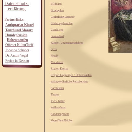
Datenschutz-
Bildband
erklärung
Biographie
Christliche Literatur
Partnerlinks:
Erfahrungsberichte
Antiquariat Kinzel
Tanzhund Mozart
Geschichte
Hundepension
Gesundheit
Hohenstaufen
Kinder / Jugendgeschichten
Offener KulturTreff
Lyrik
Johanna Schober
Dr. Anton Vogel
Musik
Ferien in Dessau
Mundarten
Region Dessau
Region Göppingen / Hohenstaufen
außergewöhnliche Reiseberichte
Sachbücher
Theater
Tier / Natur
Weihnachten
Sonderangebote
Vergriffene Bücher