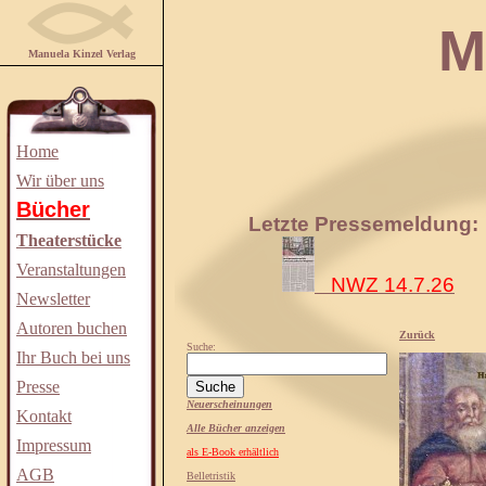
Manuela
Manuela Kinzel Verlag
Home
Wir über uns
Bücher
Letzte Pressemeldung:
Theaterstücke
Veranstaltungen
NWZ 14.7.26
Newsletter
Autoren buchen
Zurück
Suche:
Ihr Buch bei uns
Presse
Neuerscheinungen
Kontakt
Alle Bücher anzeigen
Impressum
als E-Book erhältlich
AGB
Belletristik