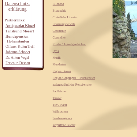
Datenschutz-
Bildband
erklärung
Biographie
Christliche Literatur
Partnerlinks:
Erfahrungsberichte
Antiquariat Kinzel
Tanzhund Mozart
Geschichte
Hundepension
Gesundheit
Hohenstaufen
Kinder / Jugendgeschichten
Offener KulturTreff
Lyrik
Johanna Schober
Dr. Anton Vogel
Musik
Ferien in Dessau
Mundarten
Region Dessau
Region Göppingen / Hohenstaufen
außergewöhnliche Reiseberichte
Sachbücher
Theater
Tier / Natur
Weihnachten
Sonderangebote
Vergriffene Bücher