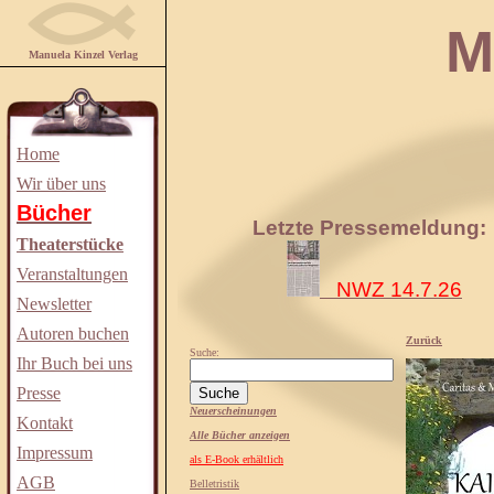
Manuela
Manuela Kinzel Verlag
Home
Wir über uns
Bücher
Letzte Pressemeldung:
Theaterstücke
Veranstaltungen
NWZ 14.7.26
Newsletter
Autoren buchen
Zurück
Suche:
Ihr Buch bei uns
Presse
Neuerscheinungen
Kontakt
Alle Bücher anzeigen
Impressum
als E-Book erhältlich
AGB
Belletristik