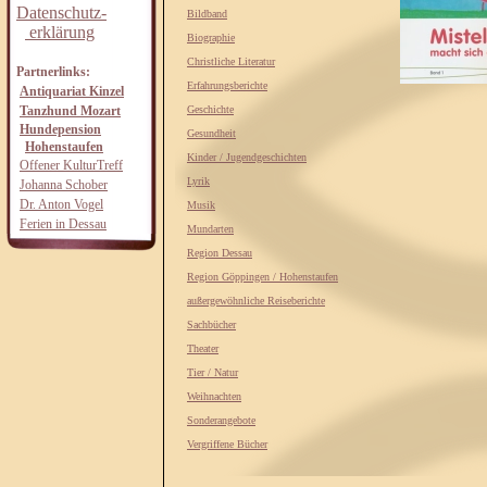
Datenschutz-
Bildband
erklärung
Biographie
Christliche Literatur
Partnerlinks:
Erfahrungsberichte
Antiquariat Kinzel
Tanzhund Mozart
Geschichte
Hundepension
Gesundheit
Hohenstaufen
Kinder / Jugendgeschichten
Offener KulturTreff
Lyrik
Johanna Schober
Dr. Anton Vogel
Musik
Ferien in Dessau
Mundarten
Region Dessau
Region Göppingen / Hohenstaufen
außergewöhnliche Reiseberichte
Sachbücher
Theater
Tier / Natur
Weihnachten
Sonderangebote
Vergriffene Bücher