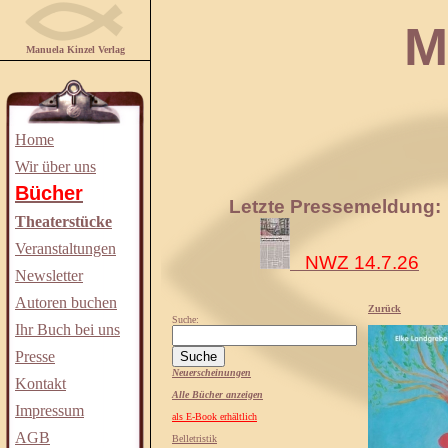
Manuela
Manuela Kinzel Verlag
Home
Wir über uns
Bücher
Letzte Pressemeldung:
Theaterstücke
Veranstaltungen
NWZ 14.7.26
Newsletter
Autoren buchen
Zurück
Suche:
Ihr Buch bei uns
Presse
Neuerscheinungen
Kontakt
Alle Bücher anzeigen
Impressum
als E-Book erhältlich
AGB
Belletristik