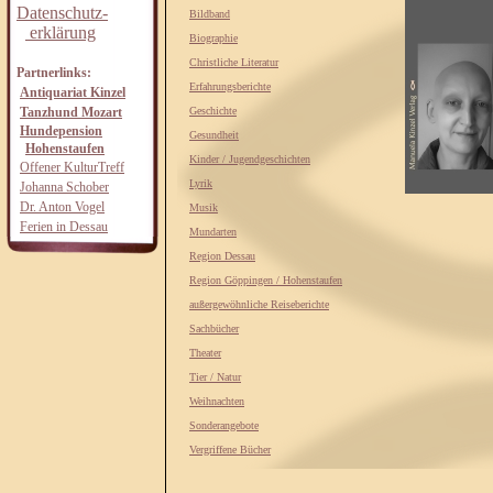
Datenschutz-
Bildband
erklärung
Biographie
Christliche Literatur
Partnerlinks:
Erfahrungsberichte
Antiquariat Kinzel
Tanzhund Mozart
Geschichte
Hundepension
Gesundheit
Hohenstaufen
Kinder / Jugendgeschichten
Offener KulturTreff
Lyrik
Johanna Schober
Dr. Anton Vogel
Musik
Ferien in Dessau
Mundarten
Region Dessau
Region Göppingen / Hohenstaufen
außergewöhnliche Reiseberichte
Sachbücher
Theater
Tier / Natur
Weihnachten
Sonderangebote
Vergriffene Bücher