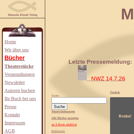
Manuela
Manuela Kinzel Verlag
Home
Wir über uns
Bücher
Letzte Pressemeldung:
Theaterstücke
Veranstaltungen
NWZ 14.7.26
Newsletter
Autoren buchen
Zurück
Suche:
Ihr Buch bei uns
Presse
Neuerscheinungen
Kontakt
Alle Bücher anzeigen
Impressum
als E-Book erhältlich
AGB
Belletristik