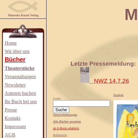
Manuela
Manuela Kinzel Verlag
Home
Wir über uns
Bücher
Letzte Pressemeldung:
Theaterstücke
Veranstaltungen
NWZ 14.7.26
Newsletter
Autoren buchen
Zurück
Suche:
Ihr Buch bei uns
Presse
Neuerscheinungen
Kontakt
Alle Bücher anzeigen
Impressum
als E-Book erhältlich
AGB
Belletristik