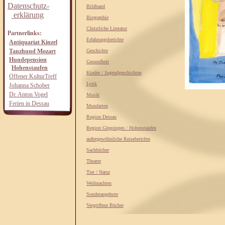
Datenschutz-
Bildband
erklärung
Biographie
Christliche Literatur
Partnerlinks:
Erfahrungsberichte
Antiquariat Kinzel
Tanzhund Mozart
Geschichte
Hundepension
Gesundheit
Hohenstaufen
Kinder / Jugendgeschichten
Offener KulturTreff
Lyrik
Johanna Schober
Dr. Anton Vogel
Musik
Ferien in Dessau
Mundarten
Region Dessau
Region Göppingen / Hohenstaufen
außergewöhnliche Reiseberichte
Sachbücher
Theater
Tier / Natur
Weihnachten
Sonderangebote
Vergriffene Bücher