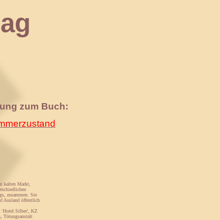
ag
nung zum Buch:
merzustand
m kalten Markt,
rschiedlichen
egs, zusammen. Sie
d Ausland öffentlich
 'Hotel Silber', KZ
, Tötungsanstalt