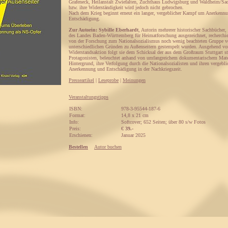
Grafeneck, Heilanstalt Zwiefalten, Zuchthaus Ludwigsburg und Waldheim/Sac
bzw. ihre Widerständigkeit wird jedoch nicht gebrochen.
Nach dem Krieg beginnt erneut ein langer, vergeblicher Kampf um Anerkenn
Entschädigung.
Zur Autorin: Sybille Eberhardt
, Autorin mehrerer historischer Sachbücher
des Landes Baden-Württemberg für Heimatforschung ausgezeichnet, recherchiert
von der Forschung zum Nationalsozialismus noch wenig beachteten Gruppe v
unterschiedlichen Gründen zu Außenseitern gestempelt wurden. Ausgehend vo
Widerstandsaktion folgt sie dem Schicksal der aus dem Großraum Stuttgart
Protagonisten, beleuchtet anhand von umfangreichem dokumentarischem Mater
Hintergrund, ihre Verfolgung durch die Nationalsozialisten und ihren vergeb
Anerkennung und Entschädigung in der Nachkriegszeit.
Presseartikel
|
Leseprobe
|
Meinungen
Veranstaltungstipps
ISBN:
978-3-95544-187-6
Format:
14,8 x 21 cm
Info:
Softcover; 652 Seiten; über 80 s/w Fotos
Preis:
€
39.-
Erschienen:
Januar 2025
Bestellen
Autor buchen