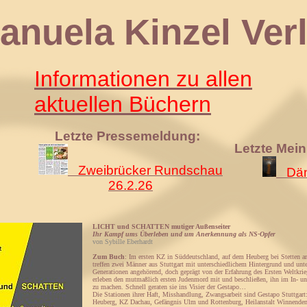
 Kinzel Verl
Informationen zu allen
aktuellen Büchern
Letzte Pressemeldung:
Letzte Mei
Zweibrücker Rundschau
Däm
26.2.26
LICHT und SCHATTEN mutiger Außenseiter
Ihr Kampf ums Überleben und um Anerkennung als NS-Opfer
von Sybille Eberhardt
Zum Buch
: Im ersten KZ in Süddeutschland, auf dem Heuberg bei Stetten a
treffen zwei Männer aus Stuttgart mit unterschiedlichem Hintergrund und unte
Generationen angehörend, doch geprägt von der Erfahrung des Ersten Weltkri
erleben den mutmaßlich ersten Judenmord mit und beschließen, ihn im In- un
zu machen. Schnell geraten sie ins Visier der Gestapo…
Die Stationen ihrer Haft, Misshandlung, Zwangsarbeit sind Gestapo Stuttgart:
Heuberg, KZ Dachau, Gefängnis Ulm und Rottenburg, Heilanstalt Winnenden