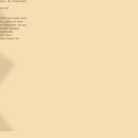
hsen. Ihr Widerstand
ung und
, 2019 mit einem Preis
e zuletzt zu einer
on Menschen, die aus
n einer mutigen
 stammenden
ial ihren
lichen Kampf um