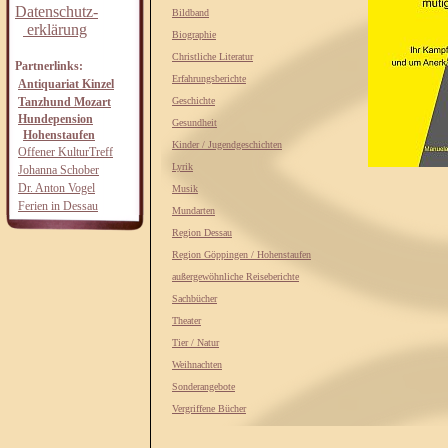
Datenschutz-
Bildband
erklärung
Biographie
Christliche Literatur
Partnerlinks:
Erfahrungsberichte
Antiquariat Kinzel
Tanzhund Mozart
Geschichte
Hundepension
Gesundheit
Hohenstaufen
Kinder / Jugendgeschichten
Offener KulturTreff
Lyrik
Johanna Schober
Dr. Anton Vogel
Musik
Ferien in Dessau
Mundarten
Region Dessau
Region Göppingen / Hohenstaufen
außergewöhnliche Reiseberichte
Sachbücher
Theater
Tier / Natur
Weihnachten
Sonderangebote
Vergriffene Bücher