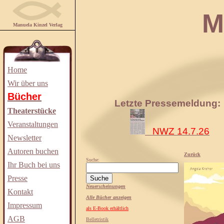
Manuela
Manuela Kinzel Verlag
Home
Wir über uns
Bücher
Letzte Pressemeldung:
Theaterstücke
Veranstaltungen
NWZ 14.7.26
Newsletter
Autoren buchen
Zurück
Suche:
Ihr Buch bei uns
Presse
Neuerscheinungen
Kontakt
Alle Bücher anzeigen
Impressum
als E-Book erhältlich
AGB
Belletristik