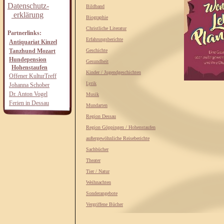
Datenschutz-
Bildband
erklärung
Biographie
Christliche Literatur
Partnerlinks:
Erfahrungsberichte
Antiquariat Kinzel
Tanzhund Mozart
Geschichte
Hundepension
Gesundheit
Hohenstaufen
Kinder / Jugendgeschichten
Offener KulturTreff
Lyrik
Johanna Schober
Dr. Anton Vogel
Musik
Ferien in Dessau
Mundarten
Region Dessau
Region Göppingen / Hohenstaufen
außergewöhnliche Reiseberichte
Sachbücher
Theater
Tier / Natur
Weihnachten
Sonderangebote
Vergriffene Bücher