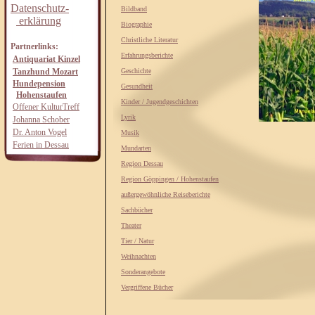
Datenschutz-
Bildband
erklärung
Biographie
Christliche Literatur
Partnerlinks:
Erfahrungsberichte
Antiquariat Kinzel
Tanzhund Mozart
Geschichte
Hundepension
Gesundheit
Hohenstaufen
Kinder / Jugendgeschichten
Offener KulturTreff
Lyrik
Johanna Schober
Dr. Anton Vogel
Musik
Ferien in Dessau
Mundarten
Region Dessau
Region Göppingen / Hohenstaufen
außergewöhnliche Reiseberichte
Sachbücher
Theater
Tier / Natur
Weihnachten
Sonderangebote
Vergriffene Bücher