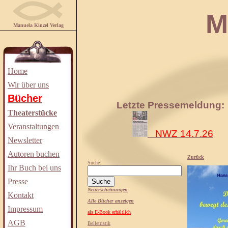
Manuela
Manuela Kinzel Verlag
Home
Wir über uns
Bücher
Letzte Pressemeldung:
Theaterstücke
Veranstaltungen
NWZ 14.7.26
Newsletter
Autoren buchen
Zurück
Suche:
Ihr Buch bei uns
Presse
Neuerscheinungen
Kontakt
Alle Bücher anzeigen
Impressum
als E-Book erhältlich
AGB
Belletristik